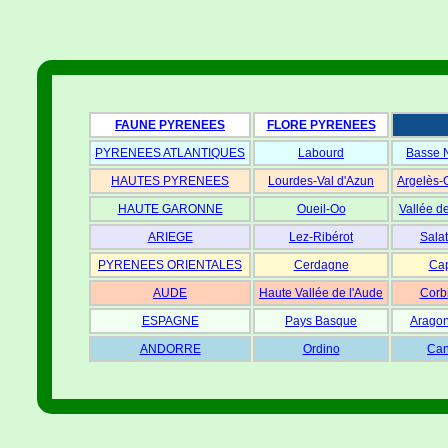
FAUNE PYRENEES
FLORE PYRENEES
PYRENEES ATLANTIQUES
Labourd
Basse 
HAUTES PYRENEES
Lourdes-Val d'Azun
Argelès-
HAUTE GARONNE
Oueil-Oo
Vallée d
ARIEGE
Lez-Ribérot
Salat
PYRENEES ORIENTALES
Cerdagne
Cap
AUDE
Haute Vallée de l'Aude
Corb
ESPAGNE
Pays Basque
Aragon
ANDORRE
Ordino
Can