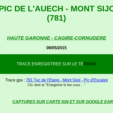
PIC DE L'AUECH - MONT SIJ
(781)
HAUTE GARONNE - CAGIRE-CORNUDERE
06/05/2015
T
R
A
C
E
E
N
R
E
G
I
S
T
R
E
E
S
U
R
L
E
T
E
R
R
A
I
N
Trace gpx :
781 Tuc de l'Etang - Mont Sijol - Pic d'Escales
Clic droit et "Enregistrer le lien sous ..."
CAPTURES SUR CARTE IGN ET SUR GOOGLE EA