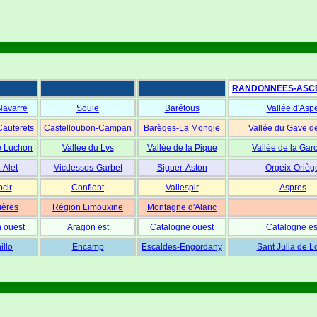
RANDONNEES-ASC
Navarre
Soule
Barétous
Vallée d'Asp
Cauterets
Castelloubon-Campan
Barèges-La Mongie
Vallée du Gave d
e Luchon
Vallée du Lys
Vallée de la Pique
Vallée de la Gar
-Alet
Vicdessos-Garbet
Siguer-Aston
Orgeix-Orièg
cir
Conflent
Vallespir
Aspres
ières
Région Limouxine
Montagne d'Alaric
 ouest
Aragon est
Catalogne ouest
Catalogne es
illo
Encamp
Escaldes-Engordany
Sant Julia de L