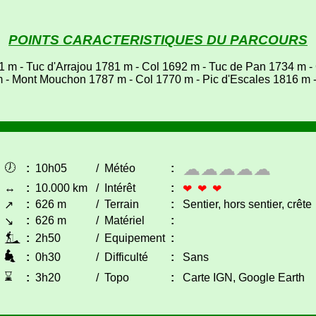
POINTS CARACTERISTIQUES DU PARCOURS
1 m - Tuc d'Arrajou 1781 m - Col 1692 m - Tuc de Pan 1734 m - 
m - Mont Mouchon 1787 m - Col 1770 m - Pic d'Escales 1816 m -
☁☁☁☁☁
🕖
:
10h05
/
Météo
:
↔
:
10.000 km
/
Intérêt
:
❤ ❤ ❤
:
626 m
/
Terrain
:
Sentier, hors sentier, crête
↗
:
626 m
/
Matériel
:
↘
:
2h50
/
Equipement
:
:
0h30
/
Difficulté
:
Sans
⌛
:
3h20
/
Topo
:
Carte IGN, Google Earth