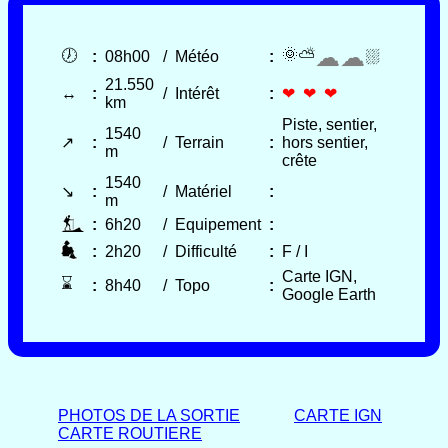
☁☁
🌞⛅
⛆
🕖
:
08h00
/
Météo
:
21.550
↔
:
/
Intérêt
:
❤ ❤ ❤
km
Piste, sentier,
1540
↗
:
/
Terrain
:
hors sentier,
m
crête
1540
↘
:
/
Matériel
:
m
:
6h20
/
Equipement
:
:
2h20
/
Difficulté
:
F / I
Carte IGN,
⌛
:
8h40
/
Topo
:
Google Earth
PHOTOS DE LA SORTIE
CARTE IGN
CARTE ROUTIERE