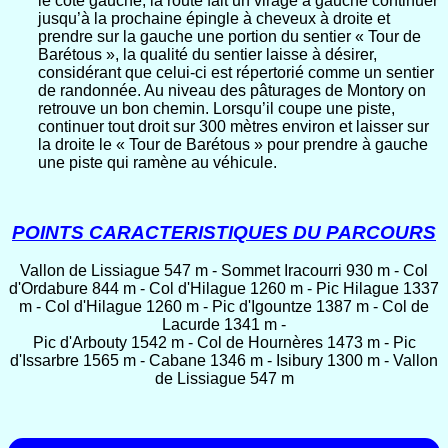
le côté gauche, la route fait un virage à gauche continuer
jusqu’à la prochaine épingle à cheveux à droite et
prendre sur la gauche une portion du sentier « Tour de
Barétous », la qualité du sentier laisse à désirer,
considérant que celui-ci est répertorié comme un sentier
de randonnée. Au niveau des pâturages de Montory on
retrouve un bon chemin. Lorsqu’il coupe une piste,
continuer tout droit sur 300 mètres environ et laisser sur
la droite le « Tour de Barétous » pour prendre à gauche
une piste qui ramène au véhicule.
POINTS CARACTERISTIQUES DU PARCOURS
Vallon de Lissiague 547 m - Sommet Iracourri 930 m - Col
d'Ordabure 844 m - Col d'Hilague 1260 m - Pic Hilague 1337
m - Col d'Hilague 1260 m - Pic d'Igountze 1387 m - Col de
Lacurde 1341 m -
Pic d'Arbouty 1542 m - Col de Hournères 1473 m - Pic
d'Issarbre 1565 m - Cabane 1346 m - Isibury 1300 m - Vallon
de Lissiague 547 m