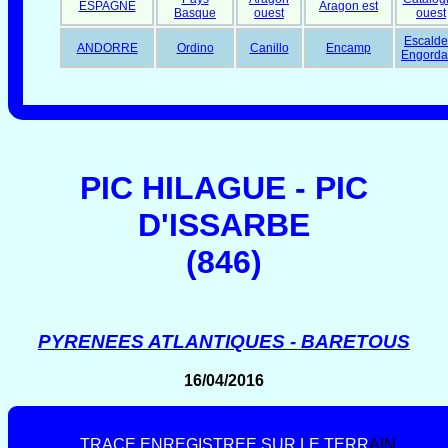
ESPAGNE
Aragon est
Basque
ouest
ouest
Escalde
ANDORRE
Ordino
Canillo
Encamp
Engorda
PIC HILAGUE - PIC
D'ISSARBE
(846)
PYRENEES ATLANTIQUES - BARETOUS
16/04/2016
T
R
A
C
E
E
N
R
E
G
I
S
T
R
E
E
S
U
R
L
E
T
E
R
R
A
I
N