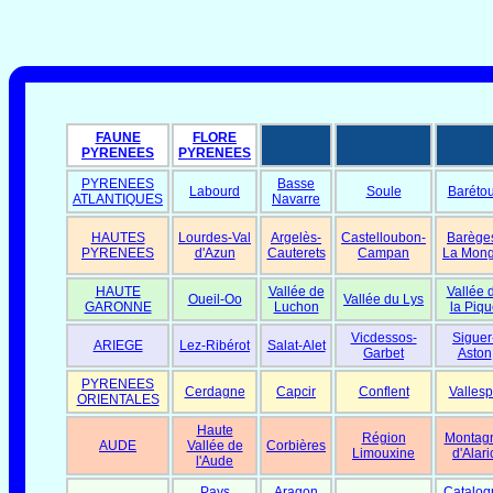
FAUNE
FLORE
PYRENEES
PYRENEES
PYRENEES
Basse
Labourd
Soule
Baréto
ATLANTIQUES
Navarre
HAUTES
Lourdes-Val
Argelès-
Castelloubon-
Barège
PYRENEES
d'Azun
Cauterets
Campan
La Mong
HAUTE
Vallée de
Vallée 
Oueil-Oo
Vallée du Lys
GARONNE
Luchon
la Piqu
Vicdessos-
Siguer
ARIEGE
Lez-Ribérot
Salat-Alet
Garbet
Aston
PYRENEES
Cerdagne
Capcir
Conflent
Vallesp
ORIENTALES
Haute
Région
Montag
AUDE
Vallée de
Corbières
Limouxine
d'Alari
l'Aude
Pays
Aragon
Catalog