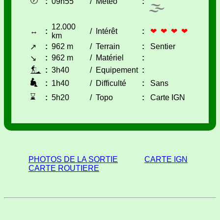
🕖
:
09h55
/
Météo
:
🌫
12.000
↔
:
/
Intérêt
:
❤ ❤ ❤ ❤
km
:
962 m
/
Terrain
:
Sentier
↗
:
962 m
/
Matériel
:
↘
:
3h40
/
Equipement
:
:
1h40
/
Difficulté
:
Sans
⌛
:
5h20
/
Topo
:
Carte IGN
PHOTOS DE LA SORTIE
CARTE IGN
CARTE ROUTIERE