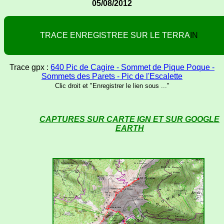
05/08/2012
T
R
A
C
E
E
N
R
E
G
I
S
T
R
E
E
S
U
R
L
E
T
E
R
R
A
I
N
Trace gpx :
640 Pic de Cagire - Sommet de Pique Poque -
Sommets des Parets - Pic de l'Escalette
Clic droit et "Enregistrer le lien sous ..."
CAPTURES SUR CARTE IGN ET SUR GOOGLE
EARTH