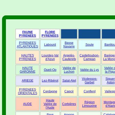
FAUNE
FLORE
PYRENEES
PYRENEES
PYRENEES
Basse
Labourd
Soule
Baréto
ATLANTIQUES
Navarre
HAUTES
Lourdes-Val
Argelès-
Castelloubon-
Barège
PYRENEES
d'Azun
Cauterets
Campan
La Mong
HAUTE
Vallée de
Vallée 
Oueil-Oo
Vallée du Lys
GARONNE
Luchon
la Piqu
Vicdessos-
Siguer
ARIEGE
Lez-Ribérot
Salat-Alet
Garbet
Aston
PYRENEES
Cerdagne
Capcir
Conflent
Vallesp
ORIENTALES
Haute
Région
Montag
AUDE
Vallée de
Corbières
Limouxine
d'Alari
l'Aude
Pays
Aragon
Catalog