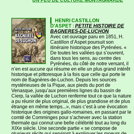
UN PEU DE CULTURE MONTAGNARDE
HENRI CASTILLON
D'ASPET
:
PETITE HISTOIRE DE
BAGNERES-DE-LUCHON
Avec cet ouvrage paru en 1851, H.
Castillon d’Aspet poursuit son
itinéraire historique des Pyrénées. «
De toutes les vallées qui s’ouvrent,
dans tous les sens, au centre des
Pyrénées, du côté de notre versant, il
n’en est aucune qui résume en elle un plus grand intérêt
historique et pittoresque à la fois que celle qui porte le
nom de Bagnères-de-Luchon. Depuis les sources
mystérieuses de la Pique, aux pieds du port de
Venasque, jusqu’aux premières lignes du bassin de
Cierp, la vallée de Luchon renferme tout ce que la nature
a pu réunir de plus original, de plus grandiose et de plus
étrange en même temps...», mais c’est à une évocation
historique des origines gallo-romaines, en passant par le
comté de Comminges pour s’achever avec la station
thermale qui connut une belle célébrité tout au long du
XIXe siècle. Une seconde partie « se compose de
plusieurs récits qui serviront à expliquer les moeurs de