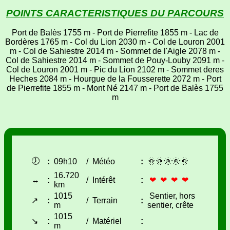
POINTS CARACTERISTIQUES DU PARCOURS
Port de Balès 1755 m - Port de Pierrefite 1855 m - Lac de
Bordères 1765 m - Col du Lion 2030 m - Col de Louron 2001
m - Col de Sahiestre 2014 m - Sommet de l'Aigle 2078 m -
Col de Sahiestre 2014 m - Sommet de Pouy-Louby 2091 m -
Col de Louron 2001 m - Pic du Lion 2102 m - Sommet deres
Heches 2084 m - Hourgue de la Fousserette 2072 m - Port
de Pierrefite 1855 m - Mont Né 2147 m - Port de Balès 1755
m
🕖
:
09h10
/
Météo
:
🌞🌞🌞🌞🌞
16.720
↔
:
/
Intérêt
:
❤ ❤ ❤ ❤
km
1015
Sentier, hors
↗
:
/
Terrain
:
m
sentier, crête
1015
↘
:
/
Matériel
:
m