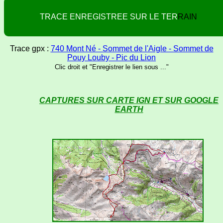
T
R
A
C
E
E
N
R
E
G
I
S
T
R
E
E
S
U
R
L
E
T
E
R
R
A
I
N
Trace gpx :
740 Mont Né - Sommet de l'Aigle - Sommet de
Pouy Louby - Pic du Lion
Clic droit et "Enregistrer le lien sous ..."
CAPTURES SUR CARTE IGN ET SUR GOOGLE
EARTH