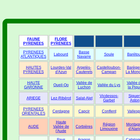
FAUNE
FLORE
PYRENEES
PYRENEES
PYRENEES
Basse
Labourd
Soule
Baréto
ATLANTIQUES
Navarre
HAUTES
Lourdes-Val
Argelès-
Castelloubon-
Barège
PYRENEES
d'Azun
Cauterets
Campan
La Mong
HAUTE
Vallée de
Vallée 
Oueil-Oo
Vallée du Lys
GARONNE
Luchon
la Piqu
Vicdessos-
Siguer
ARIEGE
Lez-Ribérot
Salat-Alet
Garbet
Aston
PYRENEES
Cerdagne
Capcir
Conflent
Vallesp
ORIENTALES
Haute
Région
Montag
AUDE
Vallée de
Corbières
Limouxine
d'Alari
l'Aude
Pays
Aragon
Catalog