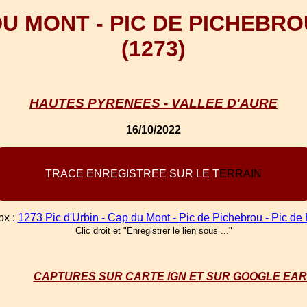
 DU MONT - PIC DE PICHEBRO
(1273)
HAUTES PYRENEES - VALLEE D'AURE
16/10/2022
T
R
A
C
E
E
N
R
E
G
I
S
T
R
E
E
S
U
R
L
E
T
E
R
R
A
I
N
px :
1273 Pic d'Urbin - Cap du Mont - Pic de Pichebrou - Pic de
Clic droit et "Enregistrer le lien sous ..."
CAPTURES SUR CARTE IGN ET SUR GOOGLE EA