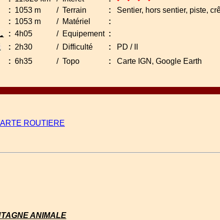
:
1053 m
/
Terrain
:
Sentier, hors sentier, piste, cr
:
1053 m
/
Matériel
:
:
4h05
/
Equipement
:
:
2h30
/
Difficulté
:
PD / II
:
6h35
/
Topo
:
Carte IGN, Google Earth
ARTE ROUTIERE
TAGNE ANIMALE