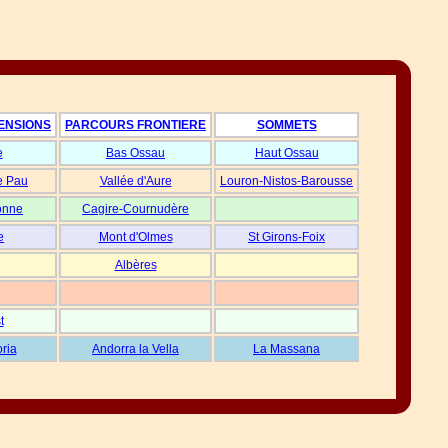
ENSIONS
PARCOURS FRONTIERE
SOMMETS
e
Bas Ossau
Haut Ossau
e Pau
Vallée d'Aure
Louron-Nistos-Barousse
onne
Cagire-Cournudère
e
Mont d'Olmes
St Girons-Foix
Albères
t
oria
Andorra la Vella
La Massana