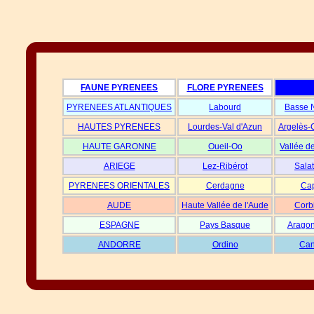
FAUNE PYRENEES
FLORE PYRENEES
PYRENEES ATLANTIQUES
Labourd
Basse 
HAUTES PYRENEES
Lourdes-Val d'Azun
Argelès-
HAUTE GARONNE
Oueil-Oo
Vallée d
ARIEGE
Lez-Ribérot
Salat
PYRENEES ORIENTALES
Cerdagne
Cap
AUDE
Haute Vallée de l'Aude
Corb
ESPAGNE
Pays Basque
Aragon
ANDORRE
Ordino
Can