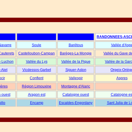
RANDONNEES-ASC
Navarre
Soule
Barétous
Vallée d'Asp
Cauterets
Castelloubon-Campan
Barèges-La Mongie
Vallée du Gave d
e Luchon
Vallée du Lys
Vallée de la Pique
Vallée de la Gar
-Alet
Vicdessos-Garbet
Siguer-Aston
Orgeix-Orièg
cir
Conflent
Vallespir
Aspres
ières
Région Limouxine
Montagne d'Alaric
 ouest
Aragon est
Catalogne ouest
Catalogne es
illo
Encamp
Escaldes-Engordany
Sant Julia de L