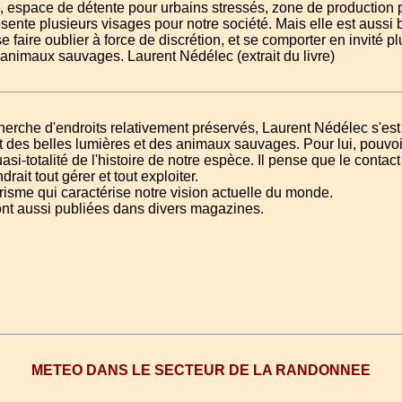
fs, espace de détente pour urbains stressés, zone de production p
nte plusieurs visages pour notre société. Mais elle est aussi b
se faire oublier à force de discrétion, et se comporter en invité p
es animaux sauvages. Laurent Nédélec (extrait du livre)
herche d'endroits relativement préservés, Laurent Nédélec s'est 
fût des belles lumières et des animaux sauvages. Pour lui, pouvoi
i-totalité de l'histoire de notre espèce. Il pense que le contac
ait tout gérer et tout exploiter.
risme qui caractérise notre vision actuelle du monde.
nt aussi publiées dans divers magazines.
METEO DANS LE SECTEUR DE LA RANDONNEE