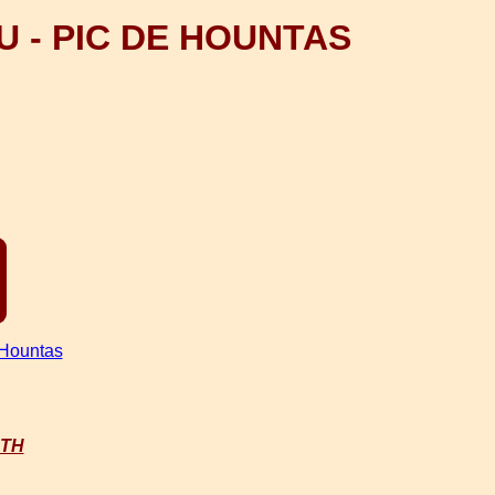
U - PIC DE HOUNTAS
 Hountas
RTH