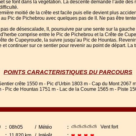
 se font dans la végétation. La descente demande l’aide des ma
fficulté.
ère moitié de la crête est facile puis elle devient plus accident
au Pic de Pichebrou avec quelques pas de II. Ne pas être tenter 
as de désescalade, II, poursuivre par une sente sur la gauche 
 d’herbe comprise entre le Pic de Pichebrou et la Crête de Cupe
rête de Cupeyroude, la suivre jusqu’au Pic de Hountas. Revenir u
t continuer sur ce sentier pour revenir au point de départ. La 
POINTS CARACTERISTIQUES DU PARCOURS
entier crête 1550 m - Pic d'Urbin 1803 m - Cap du Mont 2067 m
m - Pic de Hountas 1751 m - Lac de la Coume 1565 m - Piste 1

⛅⛅⛅⛅⛅ Vent fort
:
08h05
/
Météo
:
↔
:
11.820 km
/
Intérêt
:
❤ ❤ ❤ ❤