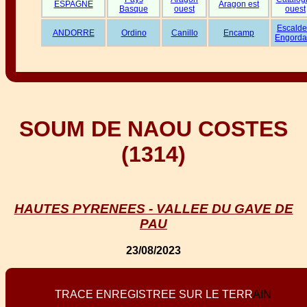
ESPAGNE
Aragon est
Basque
ouest
ouest
Escalde
ANDORRE
Ordino
Canillo
Encamp
Engorda
SOUM DE NAOU COSTES
(1314)
HAUTES PYRENEES - VALLEE DU GAVE DE
PAU
23/08/2023
T
R
A
C
E
E
N
R
E
G
I
S
T
R
E
E
S
U
R
L
E
T
E
R
R
A
I
N