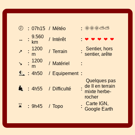
🕖
🌞🌞🌞⛅⛅
:
07h15
/
Météo
:
9.560
↔
:
/
Intérêt
:
❤ ❤ ❤ ❤ ❤
km
1200
Sentier, hors
↗
:
/
Terrain
:
m
sentier, arête
1200
↘
:
/
Matériel
:
m
:
4h50
/
Equipement
:
Quelques pas
de II en terrain
:
4h55
/
Difficulté
:
mixte herbe-
rocher
Carte IGN,
⌛
:
9h45
/
Topo
:
Google Earth