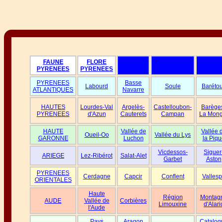
FAUNE
FLORE
PYRENEES
PYRENEES
PYRENEES
Basse
Labourd
Soule
Baréto
ATLANTIQUES
Navarre
HAUTES
Lourdes-Val
Argelès-
Castelloubon-
Barège
PYRENEES
d'Azun
Cauterets
Campan
La Mong
HAUTE
Vallée de
Vallée 
Oueil-Oo
Vallée du Lys
GARONNE
Luchon
la Piqu
Vicdessos-
Siguer
ARIEGE
Lez-Ribérot
Salat-Alet
Garbet
Aston
PYRENEES
Cerdagne
Capcir
Conflent
Vallesp
ORIENTALES
Haute
Région
Montag
AUDE
Vallée de
Corbières
Limouxine
d'Alari
l'Aude
Pays
Aragon
Catalog