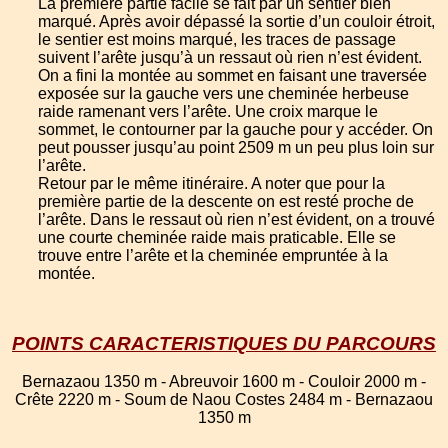
La première partie facile se fait par un sentier bien
marqué. Après avoir dépassé la sortie d’un couloir étroit,
le sentier est moins marqué, les traces de passage
suivent l’arête jusqu’à un ressaut où rien n’est évident.
On a fini la montée au sommet en faisant une traversée
exposée sur la gauche vers une cheminée herbeuse
raide ramenant vers l’arête. Une croix marque le
sommet, le contourner par la gauche pour y accéder. On
peut pousser jusqu’au point 2509 m un peu plus loin sur
l’arête.
Retour par le même itinéraire. A noter que pour la
première partie de la descente on est resté proche de
l’arête. Dans le ressaut où rien n’est évident, on a trouvé
une courte cheminée raide mais praticable. Elle se
trouve entre l’arête et la cheminée empruntée à la
montée.
POINTS CARACTERISTIQUES DU PARCOURS
Bernazaou 1350 m - Abreuvoir 1600 m - Couloir 2000 m -
Crête 2220 m - Soum de Naou Costes 2484 m - Bernazaou
1350 m