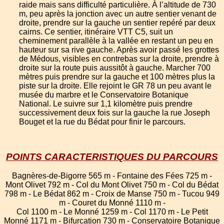
raide mais sans difficulté particulière. À l’altitude de 730
m, peu après la jonction avec un autre sentier venant de
droite, prendre sur la gauche un sentier repéré par deux
cairns. Ce sentier, itinéraire VTT C5, suit un
cheminement parallèle à la vallée en restant un peu en
hauteur sur sa rive gauche. Après avoir passé les grottes
de Médous, visibles en contrebas sur la droite, prendre à
droite sur la route puis aussitôt à gauche. Marcher 700
mètres puis prendre sur la gauche et 100 mètres plus la
piste sur la droite. Elle rejoint le GR 78 un peu avant le
musée du marbre et le Conservatoire Botanique
National. Le suivre sur 1,1 kilomètre puis prendre
successivement deux fois sur la gauche la rue Joseph
Bouget et la rue du Bédat pour finir le parcours.
POINTS CARACTERISTIQUES DU PARCOURS
Bagnères-de-Bigorre 565 m - Fontaine des Fées 725 m -
Mont Olivet 792 m - Col du Mont Olivet 750 m - Col du Bédat
798 m - Le Bédat 862 m - Croix de Manse 750 m - Tucou 949
m - Couret du Monné 1110 m -
Col 1100 m - Le Monné 1259 m - Col 1170 m - Le Petit
Monné 1171 m - Bifurcation 730 m - Conservatoire Botanique