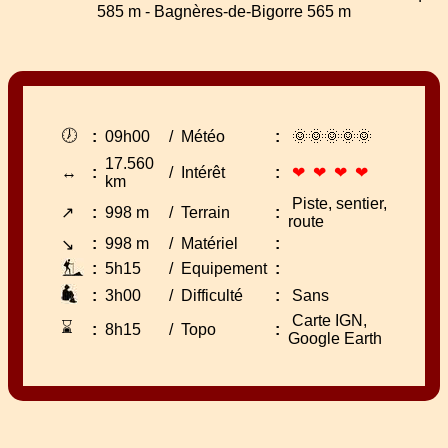
585 m - Bagnères-de-Bigorre 565 m
🕖
:
09h00
/
Météo
:
🌞🌞🌞🌞🌞
17.560
↔
:
/
Intérêt
:
❤ ❤ ❤ ❤
km
Piste, sentier,
↗
:
998 m
/
Terrain
:
route
:
998 m
/
Matériel
:
↘
:
5h15
/
Equipement
:
:
3h00
/
Difficulté
:
Sans
Carte IGN,
⌛
:
8h15
/
Topo
:
Google Earth