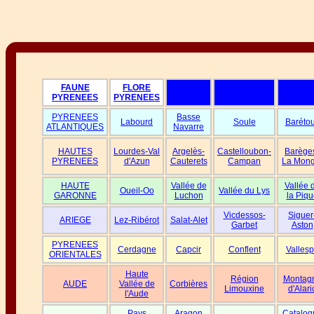
FAUNE
FLORE
PYRENEES
PYRENEES
PYRENEES
Basse
Labourd
Soule
Baréto
ATLANTIQUES
Navarre
HAUTES
Lourdes-Val
Argelès-
Castelloubon-
Barège
PYRENEES
d'Azun
Cauterets
Campan
La Mong
HAUTE
Vallée de
Vallée 
Oueil-Oo
Vallée du Lys
GARONNE
Luchon
la Piqu
Vicdessos-
Siguer
ARIEGE
Lez-Ribérot
Salat-Alet
Garbet
Aston
PYRENEES
Cerdagne
Capcir
Conflent
Vallesp
ORIENTALES
Haute
Région
Montag
AUDE
Vallée de
Corbières
Limouxine
d'Alari
l'Aude
Pays
Aragon
Catalog