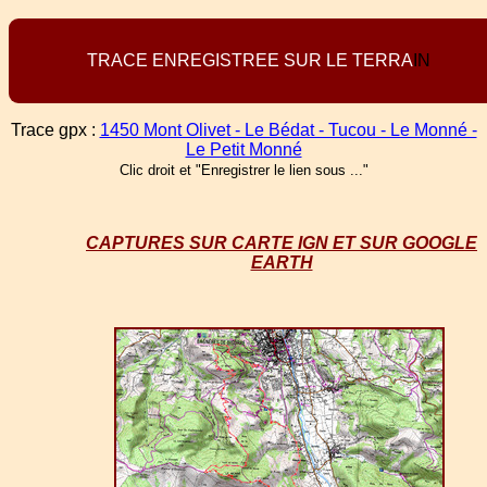
T
R
A
C
E
E
N
R
E
G
I
S
T
R
E
E
S
U
R
L
E
T
E
R
R
A
I
N
Trace gpx :
1450 Mont Olivet - Le Bédat - Tucou - Le Monné -
Le Petit Monné
Clic droit et "Enregistrer le lien sous ..."
CAPTURES SUR CARTE IGN ET SUR GOOGLE
EARTH