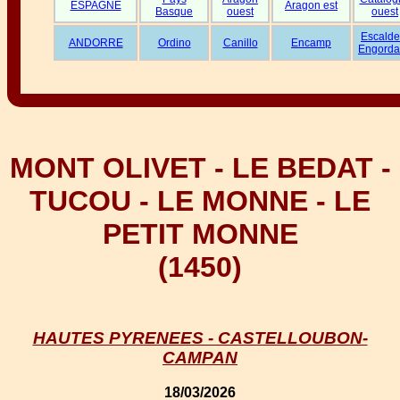
ESPAGNE
Aragon est
Basque
ouest
ouest
Escalde
ANDORRE
Ordino
Canillo
Encamp
Engorda
MONT OLIVET - LE BEDAT -
TUCOU - LE MONNE - LE
PETIT MONNE
(1450)
HAUTES PYRENEES - CASTELLOUBON-
CAMPAN
18/03/2026