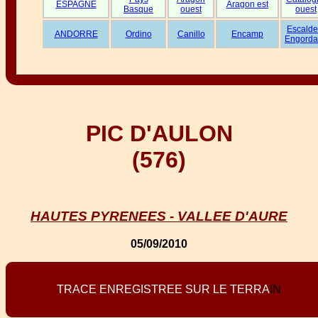
ESPAGNE
Aragon est
Basque
ouest
ouest
Escalde
ANDORRE
Ordino
Canillo
Encamp
Engorda
PIC D'AULON
(576)
HAUTES PYRENEES - VALLEE D'AURE
05/09/2010
T
R
A
C
E
E
N
R
E
G
I
S
T
R
E
E
S
U
R
L
E
T
E
R
R
A
I
N