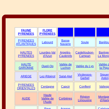
FAUNE
FLORE
PYRENEES
PYRENEES
PYRENEES
Basse
Labourd
Soule
Baréto
ATLANTIQUES
Navarre
HAUTES
Lourdes-Val
Argelès-
Castelloubon-
Barège
PYRENEES
d'Azun
Cauterets
Campan
La Mong
HAUTE
Vallée de
Vallée 
Oueil-Oo
Vallée du Lys
GARONNE
Luchon
la Piqu
Vicdessos-
Siguer
ARIEGE
Lez-Ribérot
Salat-Alet
Garbet
Aston
PYRENEES
Cerdagne
Capcir
Conflent
Vallesp
ORIENTALES
Haute
Région
Montag
AUDE
Vallée de
Corbières
Limouxine
d'Alari
l'Aude
Pays
Aragon
Catalog