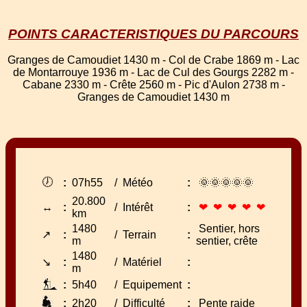
POINTS CARACTERISTIQUES DU PARCOURS
Granges de Camoudiet 1430 m - Col de Crabe 1869 m - Lac
de Montarrouye 1936 m - Lac de Cul des Gourgs 2282 m -
Cabane 2330 m - Crête 2560 m - Pic d'Aulon 2738 m -
Granges de Camoudiet 1430 m
🕖
:
07h55
/
Météo
:
🌞🌞🌞🌞🌞
20.800
↔
:
/
Intérêt
:
❤ ❤ ❤ ❤ ❤
km
1480
Sentier, hors
↗
:
/
Terrain
:
m
sentier, crête
1480
↘
:
/
Matériel
:
m
:
5h40
/
Equipement
:
:
2h20
/
Difficulté
:
Pente raide