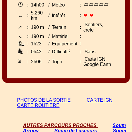
🕖
⛅⛅⛅⛅⛅
:
14h00
/
Météo
:
5.260
↔
:
/
Intérêt
:
❤ ❤
km
Sentiers,
↗
:
190 m
/
Terrain
:
crête
:
190 m
/
Matériel
:
↘
:
1h23
/
Equipement
:
:
0h43
/
Difficulté
:
Sans
Carte IGN,
⌛
:
2h06
/
Topo
:
Google Earth
PHOTOS DE LA SORTIE
CARTE IGN
CARTE ROUTIERE
AUTRES PARCOURS PROCHES
Soum
Arrouy
Soum de Lascours
Soum