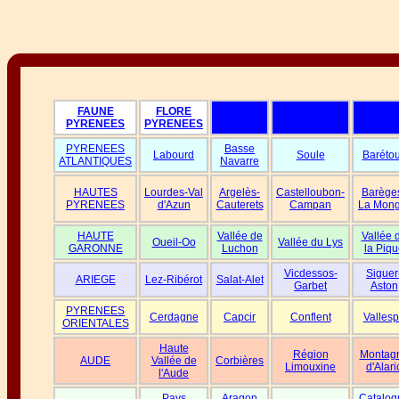
FAUNE
FLORE
PYRENEES
PYRENEES
PYRENEES
Basse
Labourd
Soule
Baréto
ATLANTIQUES
Navarre
HAUTES
Lourdes-Val
Argelès-
Castelloubon-
Barège
PYRENEES
d'Azun
Cauterets
Campan
La Mong
HAUTE
Vallée de
Vallée 
Oueil-Oo
Vallée du Lys
GARONNE
Luchon
la Piqu
Vicdessos-
Siguer
ARIEGE
Lez-Ribérot
Salat-Alet
Garbet
Aston
PYRENEES
Cerdagne
Capcir
Conflent
Vallesp
ORIENTALES
Haute
Région
Montag
AUDE
Vallée de
Corbières
Limouxine
d'Alari
l'Aude
Pays
Aragon
Catalog