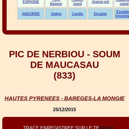
ESPAGNE
Aragon est
Basque
ouest
ouest
Escalde
ANDORRE
Ordino
Canillo
Encamp
Engorda
PIC DE NERBIOU - SOUM
DE MAUCASAU
(833)
HAUTES PYRENEES - BAREGES-LA MONGIE
25/12/2015
T
R
A
C
E
E
N
R
E
G
I
S
T
R
E
E
S
U
R
L
E
T
E
R
R
A
I
N