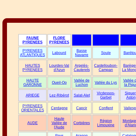
FAUNE
FLORE
PYRENEES
PYRENEES
PYRENEES
Basse
Labourd
Soule
Baréto
ATLANTIQUES
Navarre
HAUTES
Lourdes-Val
Argelès-
Castelloubon-
Barège
PYRENEES
d'Azun
Cauterets
Campan
La Mong
HAUTE
Vallée de
Vallée 
Oueil-Oo
Vallée du Lys
GARONNE
Luchon
la Piqu
Vicdessos-
Siguer
ARIEGE
Lez-Ribérot
Salat-Alet
Garbet
Aston
PYRENEES
Cerdagne
Capcir
Conflent
Vallesp
ORIENTALES
Haute
Région
Montag
AUDE
Vallée de
Corbières
Limouxine
d'Alari
l'Aude
Pays
Aragon
Catalog