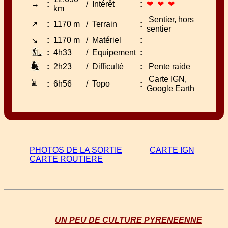
↔
:
/
Intérêt
:
❤ ❤ ❤
km
Sentier, hors
↗
:
1170 m
/
Terrain
:
sentier
:
1170 m
/
Matériel
:
↘
:
4h33
/
Equipement
:
:
2h23
/
Difficulté
:
Pente raide
Carte IGN,
⌛
:
6h56
/
Topo
:
Google Earth
PHOTOS DE LA SORTIE
CARTE IGN
CARTE ROUTIERE
UN PEU DE CULTURE PYRENEENNE