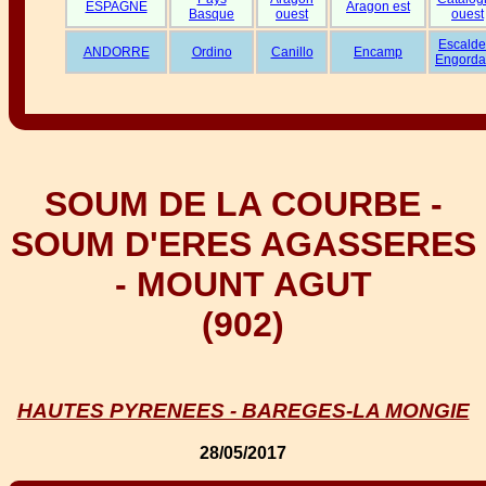
ESPAGNE
Aragon est
Basque
ouest
ouest
Escalde
ANDORRE
Ordino
Canillo
Encamp
Engorda
SOUM DE LA COURBE -
SOUM D'ERES AGASSERES
- MOUNT AGUT
(902)
HAUTES PYRENEES - BAREGES-LA MONGIE
28/05/2017