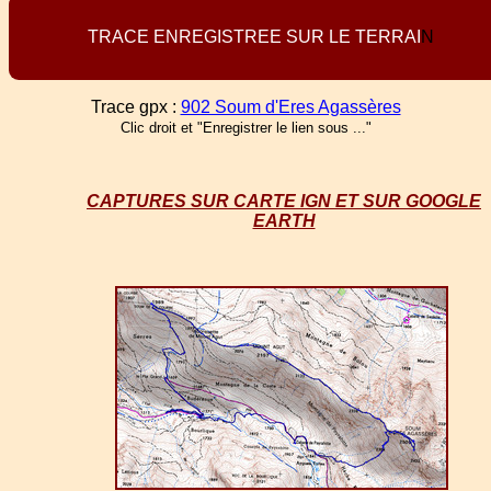
T
R
A
C
E
E
N
R
E
G
I
S
T
R
E
E
S
U
R
L
E
T
E
R
R
A
I
N
Trace gpx :
902 Soum d'Eres Agassères
Clic droit et "Enregistrer le lien sous ..."
CAPTURES SUR CARTE IGN ET SUR GOOGLE
EARTH