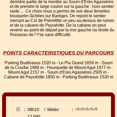
dernière partie de la montée au Soum d’Erès Agassères
et de prendre le large couloir sur la gauche : hors sentier
raide … Ce choix nous a permis de voir deux femelles
bouquetin lâchées sur Barèges. On rejoint le sentier
menant au Col de Pierrefitte un peu au-dessus de ruines
et de la cabane de Peyrahitte. De la cabane on peut
revenir au point de départ par la rive gauche ou droite du
Ruisseau de l’Yse sans difficulté.
POINTS CARACTERISTIQUES DU PARCOURS
Parking Budéraous 1520 m - Le Pla Grand 1659 m - Soum
de la Courbe 1989 m - Hourquette de Mount Agut 1977 m -
Mount Agut 2157 m - Soum d'Eres Agassères 2505 m -
Cabane de Peyrahitte 1850 m - Parking Budéraous 1520 m
🕖
⛅⛅⛅⛅⛅
:
08h10
/
Météo
:
12.690