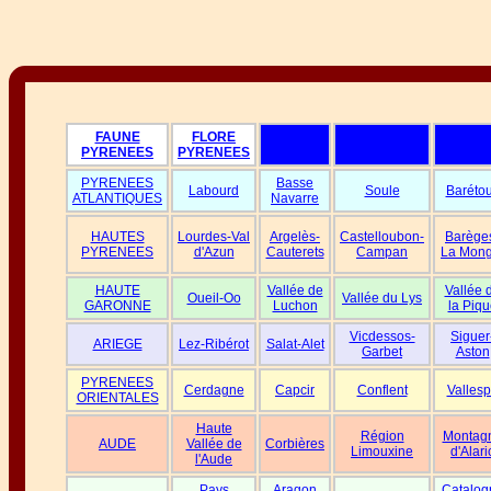
FAUNE
FLORE
PYRENEES
PYRENEES
PYRENEES
Basse
Labourd
Soule
Baréto
ATLANTIQUES
Navarre
HAUTES
Lourdes-Val
Argelès-
Castelloubon-
Barège
PYRENEES
d'Azun
Cauterets
Campan
La Mong
HAUTE
Vallée de
Vallée 
Oueil-Oo
Vallée du Lys
GARONNE
Luchon
la Piqu
Vicdessos-
Siguer
ARIEGE
Lez-Ribérot
Salat-Alet
Garbet
Aston
PYRENEES
Cerdagne
Capcir
Conflent
Vallesp
ORIENTALES
Haute
Région
Montag
AUDE
Vallée de
Corbières
Limouxine
d'Alari
l'Aude
Pays
Aragon
Catalog