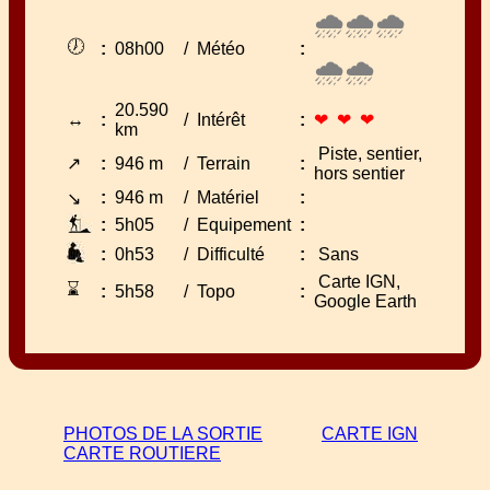
🌧🌧🌧
🕖
:
08h00
/
Météo
:
🌧🌧
20.590
↔
:
/
Intérêt
:
❤ ❤ ❤
km
Piste, sentier,
↗
:
946 m
/
Terrain
:
hors sentier
:
946 m
/
Matériel
:
↘
:
5h05
/
Equipement
:
:
0h53
/
Difficulté
:
Sans
Carte IGN,
⌛
:
5h58
/
Topo
:
Google Earth
PHOTOS DE LA SORTIE
CARTE IGN
CARTE ROUTIERE