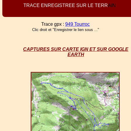
T
R
A
C
E
E
N
R
E
G
I
S
T
R
E
E
S
U
R
L
E
T
E
R
R
A
I
N
Trace gpx :
949 Tourroc
Clic droit et "Enregistrer le lien sous ..."
CAPTURES SUR CARTE IGN ET SUR GOOGLE
EARTH