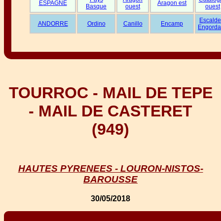
ESPAGNE
Aragon est
Basque
ouest
ouest
Escalde
ANDORRE
Ordino
Canillo
Encamp
Engorda
TOURROC - MAIL DE TEPE
- MAIL DE CASTERET
(949)
HAUTES PYRENEES - LOURON-NISTOS-
BAROUSSE
30/05/2018