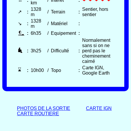
↔
:
/
Intérêt
:
❤ ❤ ❤ ❤ ❤
km
1328
Sentier, hors
↗
:
/
Terrain
:
m
sentier
1328
↘
:
/
Matériel
:
m
:
6h35
/
Equipement
:
Normalement
sans si on ne
:
3h25
/
Difficulté
:
perd pas le
cheminement
cairné
Carte IGN,
⌛
:
10h00
/
Topo
:
Google Earth
PHOTOS DE LA SORTIE
CARTE IGN
CARTE ROUTIERE