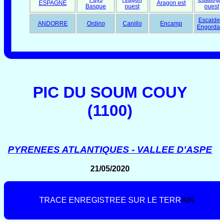
ESPAGNE
Aragon est
Basque
ouest
ouest
Escalde
ANDORRE
Ordino
Canillo
Encamp
Engorda
PIC DU SOUM COUY
(1100)
PYRENEES ATLANTIQUES - VALLEE D'ASPE
21/05/2020
T
R
A
C
E
E
N
R
E
G
I
S
T
R
E
E
S
U
R
L
E
T
E
R
R
A
I
N