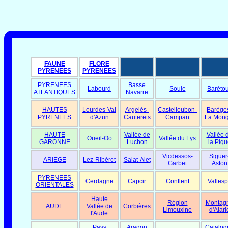
FAUNE
FLORE
PYRENEES
PYRENEES
PYRENEES
Basse
Labourd
Soule
Baréto
ATLANTIQUES
Navarre
HAUTES
Lourdes-Val
Argelès-
Castelloubon-
Barège
PYRENEES
d'Azun
Cauterets
Campan
La Mong
HAUTE
Vallée de
Vallée 
Oueil-Oo
Vallée du Lys
GARONNE
Luchon
la Piqu
Vicdessos-
Siguer
ARIEGE
Lez-Ribérot
Salat-Alet
Garbet
Aston
PYRENEES
Cerdagne
Capcir
Conflent
Vallesp
ORIENTALES
Haute
Région
Montag
AUDE
Vallée de
Corbières
Limouxine
d'Alari
l'Aude
Pays
Aragon
Catalog