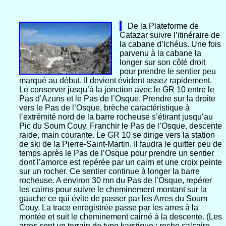
De la Plateforme de
Catazar suivre l’itinéraire de
la cabane d’Ichéus. Une fois
parvenu à la cabane la
longer sur son côté droit
pour prendre le sentier peu
marqué au début. Il devient évident assez rapidement.
Le conserver jusqu’à la jonction avec le GR 10 entre le
Pas d’Azuns et le Pas de l’Osque. Prendre sur la droite
vers le Pas de l’Osque, brèche caractéristique à
l’extrémité nord de la barre rocheuse s’étirant jusqu’au
Pic du Soum Couy. Franchir le Pas de l’Osque, descente
raide, main courante. Le GR 10 se dirige vers la station
de ski de la Pierre-Saint-Martin. Il faudra le quitter peu de
temps après le Pas de l’Osque pour prendre un sentier
dont l’amorce est repérée par un cairn et une croix peinte
sur un rocher. Ce sentier continue à longer la barre
rocheuse. A environ 30 mn du Pas de l’Osque, repérer
les cairns pour suivre le cheminement montant sur la
gauche ce qui évite de passer par les Arres du Soum
Couy. La trace enregistrée passe par les arres à la
montée et suit le cheminement cairné à la descente. (Les
arres sont un terrain de type karstique : roche calcaire