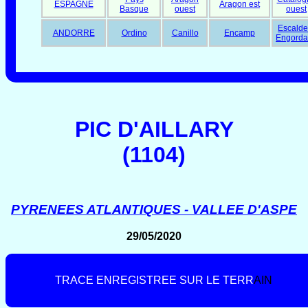
ESPAGNE
Aragon est
Basque
ouest
ouest
Escalde
ANDORRE
Ordino
Canillo
Encamp
Engorda
PIC D'AILLARY
(1104)
PYRENEES ATLANTIQUES - VALLEE D'ASPE
29/05/2020
T
R
A
C
E
E
N
R
E
G
I
S
T
R
E
E
S
U
R
L
E
T
E
R
R
A
I
N