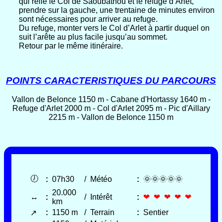
qui relie le Col de Saoubathou et le refuge d’Arlet,
prendre sur la gauche, une trentaine de minutes environ
sont nécessaires pour arriver au refuge.
Du refuge, monter vers le Col d’Arlet à partir duquel on
suit l’arête au plus facile jusqu’au sommet.
Retour par le même itinéraire.
POINTS CARACTERISTIQUES DU PARCOURS
Vallon de Belonce 1150 m - Cabane d'Hortassy 1640 m -
Refuge d'Arlet 2000 m - Col d'Arlet 2095 m - Pic d'Aillary
2215 m - Vallon de Belonce 1150 m
🕖
:
07h30
/
Météo
:
🌞🌞🌞🌞🌞
20.000
↔
:
/
Intérêt
:
❤ ❤ ❤ ❤ ❤
km
:
1150 m
/
Terrain
:
Sentier
↗