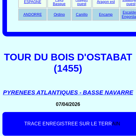
ESPAGNE
Aragon est
Basque
ouest
ouest
Escalde
ANDORRE
Ordino
Canillo
Encamp
Engorda
TOUR DU BOIS D'OSTABAT
(1455)
PYRENEES ATLANTIQUES - BASSE NAVARRE
07/04/2026
T
R
A
C
E
E
N
R
E
G
I
S
T
R
E
E
S
U
R
L
E
T
E
R
R
A
I
N