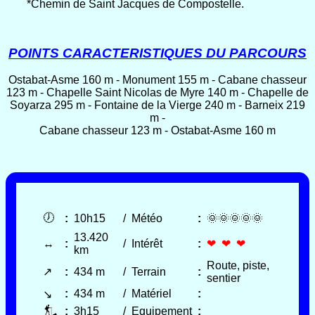
*Chemin de Saint Jacques de Compostelle.
POINTS CARACTERISTIQUES DU PARCOURS
Ostabat-Asme 160 m - Monument 155 m - Cabane chasseur
123 m - Chapelle Saint Nicolas de Myre 140 m - Chapelle de
Soyarza 295 m - Fontaine de la Vierge 240 m - Barneix 219
m -
Cabane chasseur 123 m - Ostabat-Asme 160 m
🕖
:
10h15
/
Météo
:
🌞🌞🌞🌞🌞
13.420
↔
:
/
Intérêt
:
❤ ❤ ❤
km
Route, piste,
↗
:
434 m
/
Terrain
:
sentier
:
434 m
/
Matériel
:
↘
:
3h15
/
Equipement
: