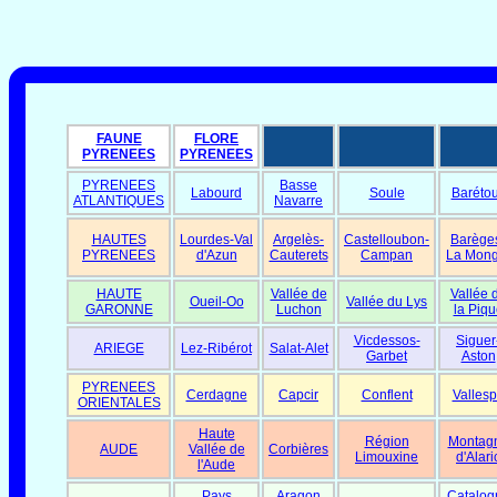
FAUNE
FLORE
PYRENEES
PYRENEES
PYRENEES
Basse
Labourd
Soule
Baréto
ATLANTIQUES
Navarre
HAUTES
Lourdes-Val
Argelès-
Castelloubon-
Barège
PYRENEES
d'Azun
Cauterets
Campan
La Mong
HAUTE
Vallée de
Vallée 
Oueil-Oo
Vallée du Lys
GARONNE
Luchon
la Piqu
Vicdessos-
Siguer
ARIEGE
Lez-Ribérot
Salat-Alet
Garbet
Aston
PYRENEES
Cerdagne
Capcir
Conflent
Vallesp
ORIENTALES
Haute
Région
Montag
AUDE
Vallée de
Corbières
Limouxine
d'Alari
l'Aude
Pays
Aragon
Catalog