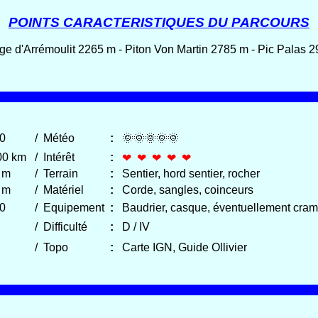
POINTS CARACTERISTIQUES DU PARCOURS
uge d'Arrémoulit 2265 m - Piton Von Martin 2785 m - Pic Palas 
00
/
Météo
:
🌞🌞🌞🌞🌞
00 km
/
Intérêt
:
❤ ❤ ❤ ❤ ❤
 m
/
Terrain
:
Sentier, hord sentier, rocher
 m
/
Matériel
:
Corde, sangles, coinceurs
00
/
Equipement
:
Baudrier, casque, éventuellement cram
0
/
Difficulté
:
D / IV
0
/
Topo
:
Carte IGN, Guide Ollivier