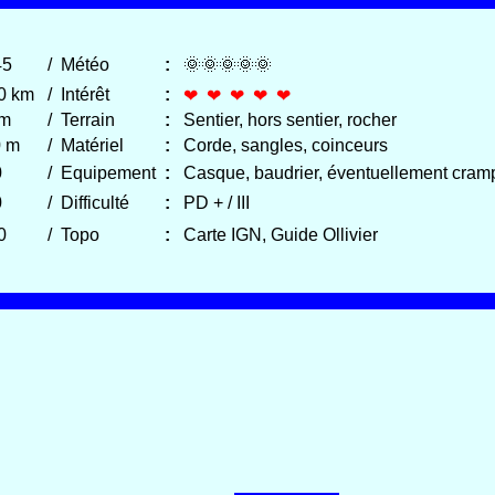
45
/
Météo
:
🌞🌞🌞🌞🌞
00 km
/
Intérêt
:
❤ ❤ ❤ ❤ ❤
 m
/
Terrain
:
Sentier, hors sentier, rocher
0 m
/
Matériel
:
Corde, sangles, coinceurs
0
/
Equipement
:
Casque, baudrier, éventuellement cramp
0
/
Difficulté
:
PD + / III
0
/
Topo
:
Carte IGN, Guide Ollivier