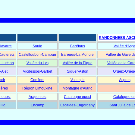
RANDONNEES-ASC
Navarre
Soule
Barétous
Vallée d'Asp
Cauterets
Castelloubon-Campan
Barèges-La Mongie
Vallée du Gave d
e Luchon
Vallée du Lys
Vallée de la Pique
Vallée de la Gar
-Alet
Vicdessos-Garbet
Siguer-Aston
Orgeix-Orièg
cir
Conflent
Vallespir
Aspres
ières
Région Limouxine
Montagne d'Alaric
 ouest
Aragon est
Catalogne ouest
Catalogne es
illo
Encamp
Escaldes-Engordany
Sant Julia de L