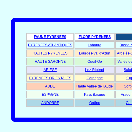
FAUNE PYRENEES
FLORE PYRENEES
PYRENEES ATLANTIQUES
Labourd
Basse 
HAUTES PYRENEES
Lourdes-Val d'Azun
Argelès-
HAUTE GARONNE
Oueil-Oo
Vallée d
ARIEGE
Lez-Ribérot
Salat
PYRENEES ORIENTALES
Cerdagne
Cap
AUDE
Haute Vallée de l'Aude
Corb
ESPAGNE
Pays Basque
Aragon
ANDORRE
Ordino
Can