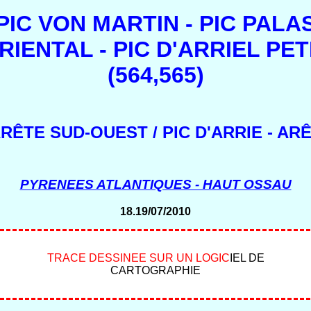
PIC VON MARTIN - PIC PALA
RIENTAL - PIC D'ARRIEL PET
(564,565)
ARÊTE SUD-OUEST / PIC D'ARRIE - A
PYRENEES ATLANTIQUES - HAUT OSSAU
18.19/07/2010
T
R
A
C
E
D
E
S
S
I
N
E
E
S
U
R
U
N
L
O
G
I
C
I
E
L
D
E
C
A
R
T
O
G
R
A
P
H
I
E