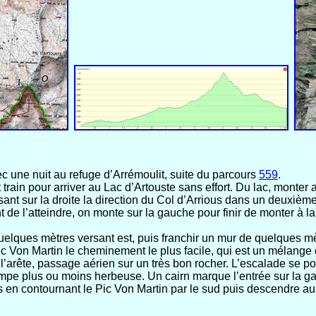
 une nuit au refuge d’Arrémoulit, suite du parcours
559
.
t train pour arriver au Lac d’Artouste sans effort. Du lac, monter
sant sur la droite la direction du Col d’Arrious dans un deuxièm
 de l’atteindre, on monte sur la gauche pour finir de monter à l
uelques mètres versant est, puis franchir un mur de quelques mèt
 Von Martin le cheminement le plus facile, qui est un mélange d
de l’arête, passage aérien sur un très bon rocher. L’escalade se p
mpe plus ou moins herbeuse. Un cairn marque l’entrée sur la ga
s en contournant le Pic Von Martin par le sud puis descendre au