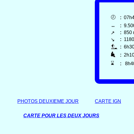
🕖
:
07h
↔
:
9.5
:
850
↗
:
118
↘
:
6h3
:
2h1
⌛
:
8h4
PHOTOS DEUXIEME JOUR
CARTE IGN
CARTE POUR LES DEUX JOURS