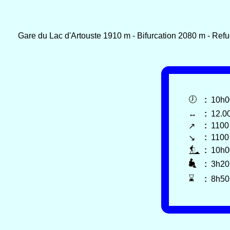
Gare du Lac d'Artouste 1910 m - Bifurcation 2080 m - Ref
🕖
:
10h
↔
:
12.0
:
1100
↗
:
1100
↘
:
10h
:
3h2
⌛
:
8h5