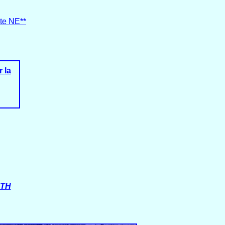
rête NE**
 la
RTH