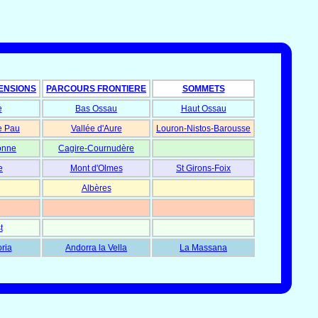
ENSIONS
PARCOURS FRONTIERE
SOMMETS
e
Bas Ossau
Haut Ossau
e Pau
Vallée d'Aure
Louron-Nistos-Barousse
onne
Cagire-Cournudère
e
Mont d'Olmes
St Girons-Foix
Albères
t
oria
Andorra la Vella
La Massana