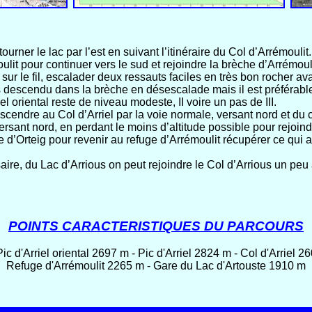
rner le lac par l’est en suivant l’itinéraire du Col d’Arrémoulit.
t pour continuer vers le sud et rejoindre la brèche d’Arrémoulit e
e sur le fil, escalader deux ressauts faciles en très bon rocher
is descendu dans la brèche en désescalade mais il est préférabl
iel oriental reste de niveau modeste, II voire un pas de III.
cendre au Col d’Arriel par la voie normale, versant nord et du c
versant nord, en perdant le moins d’altitude possible pour rejoind
 d’Orteig pour revenir au refuge d’Arrémoulit récupérer ce qui a
ire, du Lac d’Arrious on peut rejoindre le Col d’Arrious un peu
POINTS CARACTERISTIQUES DU PARCOURS
c d'Arriel oriental 2697 m - Pic d'Arriel 2824 m - Col d'Arriel 26
Refuge d'Arrémoulit 2265 m - Gare du Lac d'Artouste 1910 m