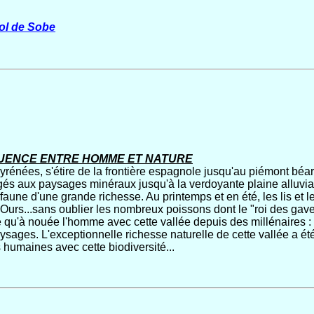
ol de Sobe
UENCE ENTRE HOMME ET NATURE
yrénées, s'étire de la frontière espagnole jusqu'au piémont bé
és aux paysages minéraux jusqu'à la verdoyante plaine alluvia
 faune d'une grande richesse. Au printemps et en été, les lis et l
l'Ours...sans oublier les nombreux poissons dont le "roi des gave
e qu'à nouée l'homme avec cette vallée depuis des millénaires :
aysages. L'exceptionnelle richesse naturelle de cette vallée a é
és humaines avec cette biodiversité...