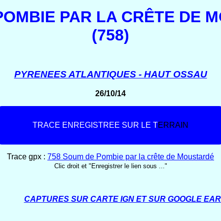
POMBIE PAR LA CRÊTE DE 
(758)
PYRENEES ATLANTIQUES - HAUT OSSAU
26/10/14
T
R
A
C
E
E
N
R
E
G
I
S
T
R
E
E
S
U
R
L
E
T
E
R
R
A
I
N
Trace gpx :
758 Soum de Pombie par la crête de Moustardé
Clic droit et "Enregistrer le lien sous ..."
CAPTURES SUR CARTE IGN ET SUR GOOGLE EA