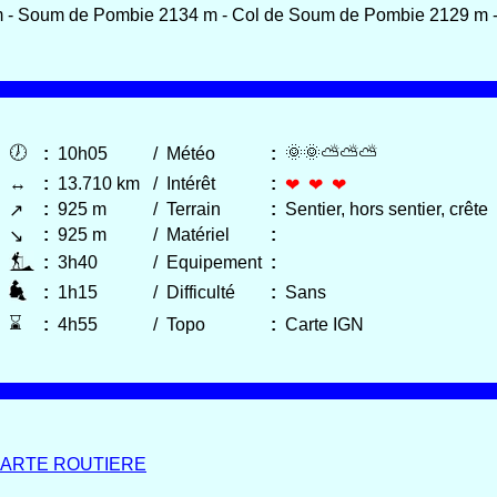
m - Soum de Pombie 2134 m - Col de Soum de Pombie 2129 m 
🕖
🌞🌞⛅⛅⛅
:
10h05
/
Météo
:
↔
:
13.710 km
/
Intérêt
:
❤ ❤ ❤
:
925 m
/
Terrain
:
Sentier, hors sentier, crête
↗
:
925 m
/
Matériel
:
↘
:
3h40
/
Equipement
:
:
1h15
/
Difficulté
:
Sans
⌛
:
4h55
/
Topo
:
Carte IGN
ARTE ROUTIERE