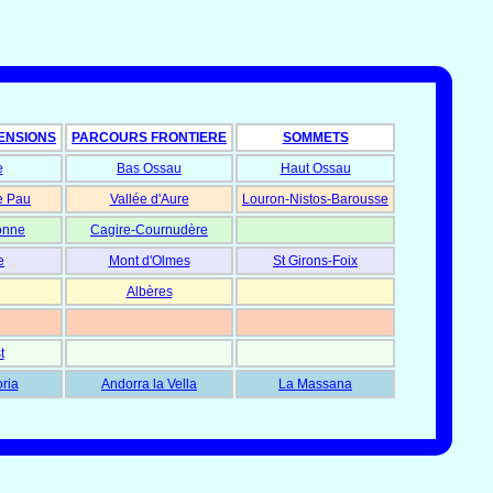
ENSIONS
PARCOURS FRONTIERE
SOMMETS
e
Bas Ossau
Haut Ossau
e Pau
Vallée d'Aure
Louron-Nistos-Barousse
onne
Cagire-Cournudère
e
Mont d'Olmes
St Girons-Foix
Albères
t
oria
Andorra la Vella
La Massana