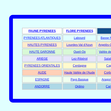
FAUNE PYRENEES
FLORE PYRENEES
PYRENEES ATLANTIQUES
Labourd
Basse 
HAUTES PYRENEES
Lourdes-Val d'Azun
Argelès-
HAUTE GARONNE
Oueil-Oo
Vallée d
ARIEGE
Lez-Ribérot
Salat
PYRENEES ORIENTALES
Cerdagne
Cap
AUDE
Haute Vallée de l'Aude
Corb
ESPAGNE
Pays Basque
Aragon
ANDORRE
Ordino
Can