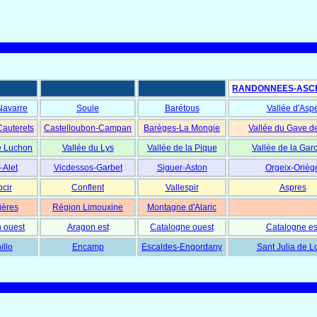
RANDONNEES-ASC
Navarre
Soule
Barétous
Vallée d'Asp
Cauterets
Castelloubon-Campan
Barèges-La Mongie
Vallée du Gave d
e Luchon
Vallée du Lys
Vallée de la Pique
Vallée de la Gar
-Alet
Vicdessos-Garbet
Siguer-Aston
Orgeix-Orièg
cir
Conflent
Vallespir
Aspres
ières
Région Limouxine
Montagne d'Alaric
 ouest
Aragon est
Catalogne ouest
Catalogne es
illo
Encamp
Escaldes-Engordany
Sant Julia de L