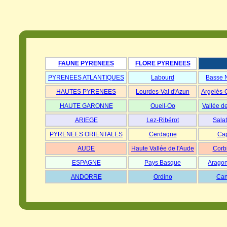
FAUNE PYRENEES
FLORE PYRENEES
PYRENEES ATLANTIQUES
Labourd
Basse 
HAUTES PYRENEES
Lourdes-Val d'Azun
Argelès-
HAUTE GARONNE
Oueil-Oo
Vallée d
ARIEGE
Lez-Ribérot
Salat
PYRENEES ORIENTALES
Cerdagne
Cap
AUDE
Haute Vallée de l'Aude
Corb
ESPAGNE
Pays Basque
Aragon
ANDORRE
Ordino
Can