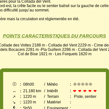
res pour la Collada del Vent.
ord-est, la crête facile ou le sentier balisé sur la gauche de cel
s difficulté jusqu’au sommet.
ière mais la circulation est réglementée en été.
POINTS CARACTERISTIQUES DU PARCOURS
Collade des Voltes 2188 m - Collada del Vent 2229 m - Cime d
dels Bocacers 2281 m -Pla Guillem 2286 m - Collada del Vent 2
Col de Bise 1921 m - Les Forquets 1620 m
🕖
:
08h00
/
Météo
:
🌞🌞🌞🌞🌞
↔
:
21.180 km
/
Intérêt
:
❤ ❤ ❤ ❤ ❤
:
1220 m
/
Terrain
:
Piste, sentier
↗
:
1220 m
/
Matériel
:
↘
:
5h50
/
Equipement
: