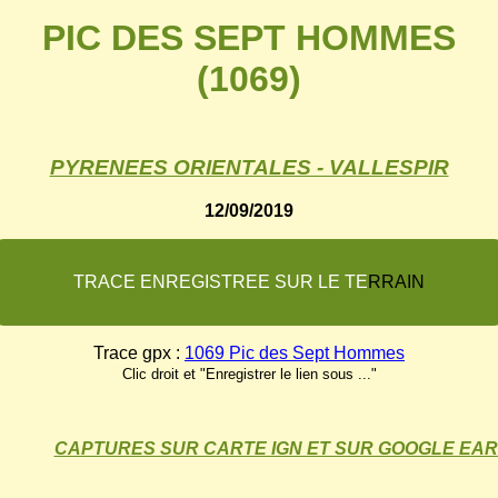
PIC DES SEPT HOMMES
(1069)
PYRENEES ORIENTALES - VALLESPIR
12/09/2019
T
R
A
C
E
E
N
R
E
G
I
S
T
R
E
E
S
U
R
L
E
T
E
R
R
A
I
N
Trace gpx :
1069 Pic des Sept Hommes
Clic droit et "Enregistrer le lien sous ..."
CAPTURES SUR CARTE IGN ET SUR GOOGLE EA