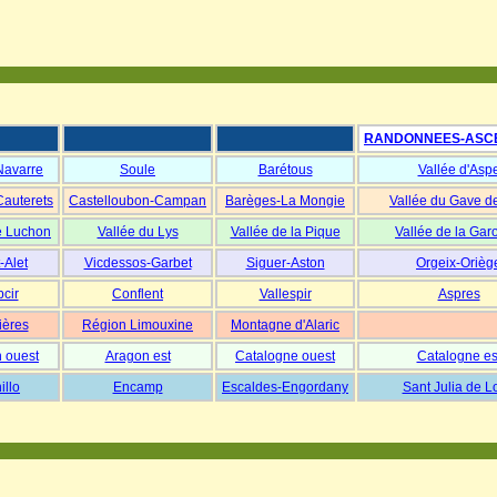
RANDONNEES-ASC
Navarre
Soule
Barétous
Vallée d'Asp
Cauterets
Castelloubon-Campan
Barèges-La Mongie
Vallée du Gave d
e Luchon
Vallée du Lys
Vallée de la Pique
Vallée de la Gar
-Alet
Vicdessos-Garbet
Siguer-Aston
Orgeix-Orièg
cir
Conflent
Vallespir
Aspres
ières
Région Limouxine
Montagne d'Alaric
 ouest
Aragon est
Catalogne ouest
Catalogne es
illo
Encamp
Escaldes-Engordany
Sant Julia de L