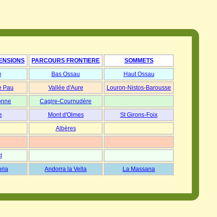
ENSIONS
PARCOURS FRONTIERE
SOMMETS
e
Bas Ossau
Haut Ossau
e Pau
Vallée d'Aure
Louron-Nistos-Barousse
onne
Cagire-Cournudère
e
Mont d'Olmes
St Girons-Foix
Albères
t
oria
Andorra la Vella
La Massana