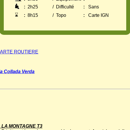
:
2h25
/
Difficulté
:
Sans
⌛
:
8h15
/
Topo
:
Carte IGN
ARTE ROUTIERE
la Collada Verda
 LA MONTAGNE T3