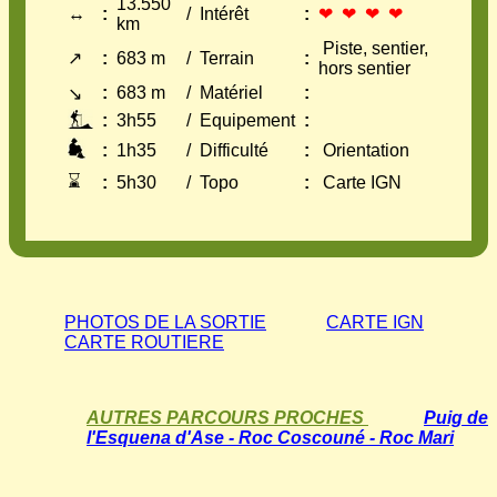
13.550
↔
:
/
Intérêt
:
❤ ❤ ❤ ❤
km
Piste, sentier,
↗
:
683 m
/
Terrain
:
hors sentier
:
683 m
/
Matériel
:
↘
:
3h55
/
Equipement
:
:
1h35
/
Difficulté
:
Orientation
⌛
:
5h30
/
Topo
:
Carte IGN
PHOTOS DE LA SORTIE
CARTE IGN
CARTE ROUTIERE
AUTRES PARCOURS PROCHES
Puig de
l'Esquena d'Ase - Roc Coscouné - Roc Mari