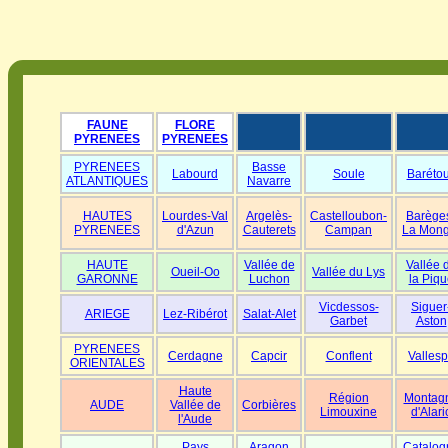
FAUNE
FLORE
PYRENEES
PYRENEES
PYRENEES
Basse
Labourd
Soule
Baréto
ATLANTIQUES
Navarre
HAUTES
Lourdes-Val
Argelès-
Castelloubon-
Barège
PYRENEES
d'Azun
Cauterets
Campan
La Mong
HAUTE
Vallée de
Vallée 
Oueil-Oo
Vallée du Lys
GARONNE
Luchon
la Piqu
Vicdessos-
Siguer
ARIEGE
Lez-Ribérot
Salat-Alet
Garbet
Aston
PYRENEES
Cerdagne
Capcir
Conflent
Vallesp
ORIENTALES
Haute
Région
Montag
AUDE
Vallée de
Corbières
Limouxine
d'Alari
l'Aude
Pays
Aragon
Catalog