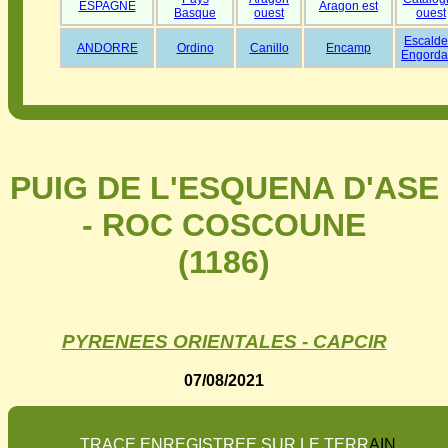
ESPAGNE
Aragon est
Basque
ouest
ouest
Escalde
ANDORRE
Ordino
Canillo
Encamp
Engorda
PUIG DE L'ESQUENA D'ASE
- ROC COSCOUNE
(1186)
PYRENEES ORIENTALES - CAPCIR
07/08/2021
T
R
A
C
E
E
N
R
E
G
I
S
T
R
E
E
S
U
R
L
E
T
E
R
R
A
I
N