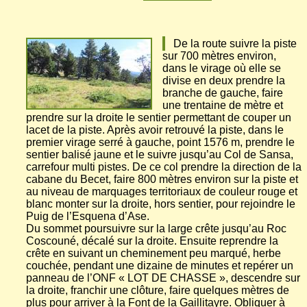
De la route suivre la piste
sur 700 mètres environ,
dans le virage où elle se
divise en deux prendre la
branche de gauche, faire
une trentaine de mètre et
prendre sur la droite le sentier permettant de couper un
lacet de la piste. Après avoir retrouvé la piste, dans le
premier virage serré à gauche, point 1576 m, prendre le
sentier balisé jaune et le suivre jusqu’au Col de Sansa,
carrefour multi pistes. De ce col prendre la direction de la
cabane du Becet, faire 800 mètres environ sur la piste et
au niveau de marquages territoriaux de couleur rouge et
blanc monter sur la droite, hors sentier, pour rejoindre le
Puig de l’Esquena d’Ase.
Du sommet poursuivre sur la large crête jusqu’au Roc
Coscouné, décalé sur la droite. Ensuite reprendre la
crête en suivant un cheminement peu marqué, herbe
couchée, pendant une dizaine de minutes et repérer un
panneau de l’ONF « LOT DE CHASSE », descendre sur
la droite, franchir une clôture, faire quelques mètres de
plus pour arriver à la Font de la Gaillitayre. Obliquer à