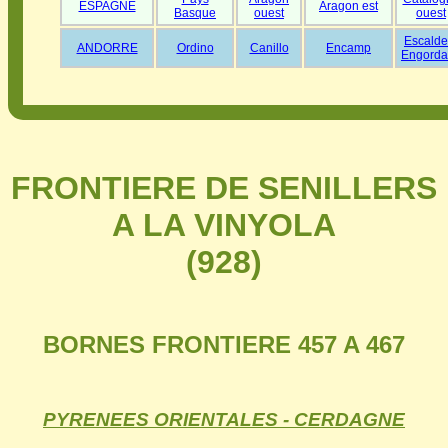
ESPAGNE
Aragon est
Basque
ouest
ouest
Escalde
ANDORRE
Ordino
Canillo
Encamp
Engorda
FRONTIERE DE SENILLERS
A LA VINYOLA
(928)
BORNES FRONTIERE 457 A 467
PYRENEES ORIENTALES - CERDAGNE