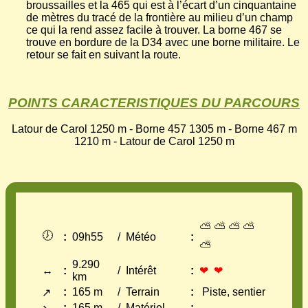
broussailles et la 465 qui est à l’écart d’un cinquantaine
de mètres du tracé de la frontière au milieu d’un champ
ce qui la rend assez facile à trouver. La borne 467 se
trouve en bordure de la D34 avec une borne militaire. Le
retour se fait en suivant la route.
POINTS CARACTERISTIQUES DU PARCOURS
Latour de Carol 1250 m - Borne 457 1305 m - Borne 467 m
1210 m - Latour de Carol 1250 m
⛅ ⛅ ⛅ ⛅
🕖
:
09h55
/
Météo
:
⛅
9.290
↔
:
/
Intérêt
:
❤ ❤
km
:
165 m
/
Terrain
:
Piste, sentier
↗
:
165 m
/
Matériel
: