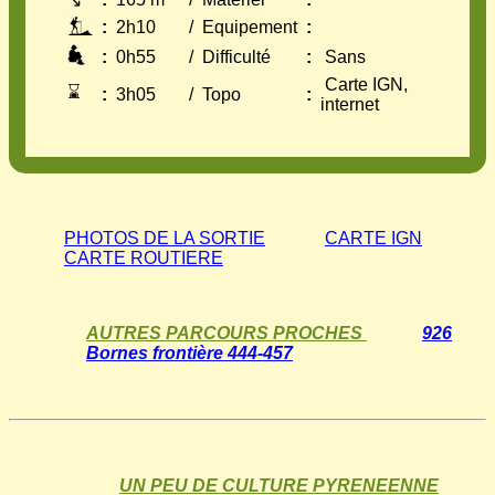
↘
:
2h10
/
Equipement
:
:
0h55
/
Difficulté
:
Sans
Carte IGN,
⌛
:
3h05
/
Topo
:
internet
PHOTOS DE LA SORTIE
CARTE IGN
CARTE ROUTIERE
AUTRES PARCOURS PROCHES
926
Bornes frontière 444-457
UN PEU DE CULTURE PYRENEENNE