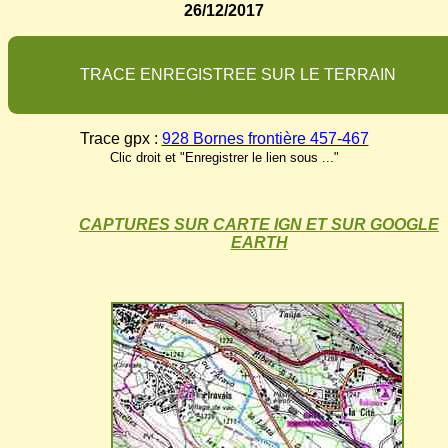
26/12/2017
T
R
A
C
E
E
N
R
E
G
I
S
T
R
E
E
S
U
R
L
E
T
E
R
R
A
I
N
Trace gpx :
928 Bornes frontière 457-467
Clic droit et "Enregistrer le lien sous ..."
CAPTURES SUR CARTE IGN ET SUR GOOGLE
EARTH