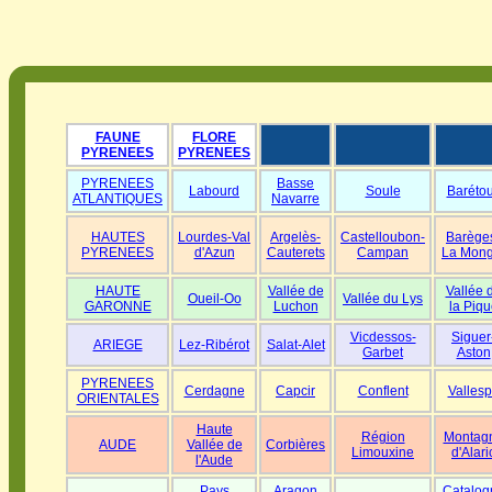
FAUNE
FLORE
PYRENEES
PYRENEES
PYRENEES
Basse
Labourd
Soule
Baréto
ATLANTIQUES
Navarre
HAUTES
Lourdes-Val
Argelès-
Castelloubon-
Barège
PYRENEES
d'Azun
Cauterets
Campan
La Mong
HAUTE
Vallée de
Vallée 
Oueil-Oo
Vallée du Lys
GARONNE
Luchon
la Piqu
Vicdessos-
Siguer
ARIEGE
Lez-Ribérot
Salat-Alet
Garbet
Aston
PYRENEES
Cerdagne
Capcir
Conflent
Vallesp
ORIENTALES
Haute
Région
Montag
AUDE
Vallée de
Corbières
Limouxine
d'Alari
l'Aude
Pays
Aragon
Catalog