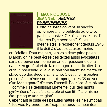
MAURICE JOSE
JEANNEL
:
HEURES
PYRENEENNES
Certains livres doivent un succès
éphémère à une publicité adroite et
parfois abusive. Ce n'est pas le cas d'
"Heures Pyrénéennes ". Si les
pyrénéistes le recherchent depuis 1945,
il le doit à d'autres causes, moins
artificielles. Pour ma part, j'en vois deux principales.
D'abort, on ne peut écrire des textes aussi évocateurs
sans éprouver soi-même un amour passionné de la
nature en général et de la montagne en particulier. Un
auteur insensible, quel que soit son talent, ne mettra en
place que des décors sans âme. C'est une inspiration
puisée à la même source qui imprégna les "Sou¬venirs
d'un Montagnard" d'Henry Russell. Pour "cet être bizarre
", comme il se définissait lui-même, qui, des monts
pyré¬néens "avait fait sa table et son lit", "l'alpinisme
était presque une religion".
Cependant le culte des beautés naturelles ne suffit pas.
"Heu¬res Pyrénéennes " exprime aussi l'amour des