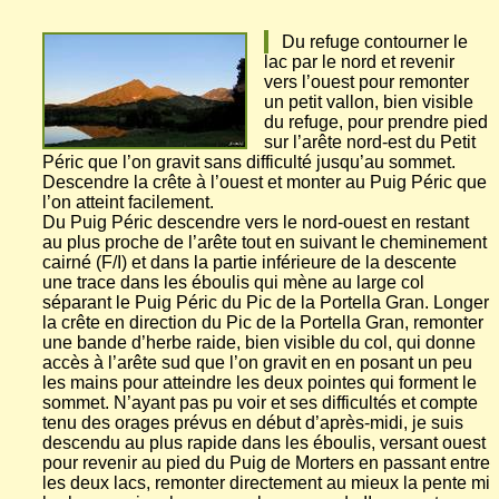
Du refuge contourner le
lac par le nord et revenir
vers l’ouest pour remonter
un petit vallon, bien visible
du refuge, pour prendre pied
sur l’arête nord-est du Petit
Péric que l’on gravit sans difficulté jusqu’au sommet.
Descendre la crête à l’ouest et monter au Puig Péric que
l’on atteint facilement.
Du Puig Péric descendre vers le nord-ouest en restant
au plus proche de l’arête tout en suivant le cheminement
cairné (F/I) et dans la partie inférieure de la descente
une trace dans les éboulis qui mène au large col
séparant le Puig Péric du Pic de la Portella Gran. Longer
la crête en direction du Pic de la Portella Gran, remonter
une bande d’herbe raide, bien visible du col, qui donne
accès à l’arête sud que l’on gravit en en posant un peu
les mains pour atteindre les deux pointes qui forment le
sommet. N’ayant pas pu voir et ses difficultés et compte
tenu des orages prévus en début d’après-midi, je suis
descendu au plus rapide dans les éboulis, versant ouest
pour revenir au pied du Puig de Morters en passant entre
les deux lacs, remonter directement au mieux la pente mi