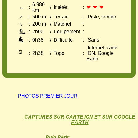
6.980
↔
:
/
Intérêt
:
❤ ❤ ❤
km
:
500 m
/
Terrain
:
Piste, sentier
↗
:
200 m
/
Matériel
:
↘
:
2h00
/
Equipement
:
:
0h38
/
Difficulté
:
Sans
Internet, carte
⌛
:
2h38
/
Topo
:
IGN, Google
Earth
PHOTOS PREMIER JOUR
CAPTURES SUR CARTE IGN ET SUR GOOGLE
EARTH
Puig Péric