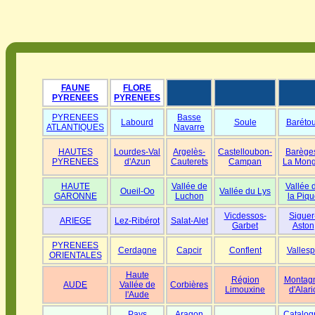
FAUNE
FLORE
PYRENEES
PYRENEES
PYRENEES
Basse
Labourd
Soule
Baréto
ATLANTIQUES
Navarre
HAUTES
Lourdes-Val
Argelès-
Castelloubon-
Barège
PYRENEES
d'Azun
Cauterets
Campan
La Mong
HAUTE
Vallée de
Vallée 
Oueil-Oo
Vallée du Lys
GARONNE
Luchon
la Piqu
Vicdessos-
Siguer
ARIEGE
Lez-Ribérot
Salat-Alet
Garbet
Aston
PYRENEES
Cerdagne
Capcir
Conflent
Vallesp
ORIENTALES
Haute
Région
Montag
AUDE
Vallée de
Corbières
Limouxine
d'Alari
l'Aude
Pays
Aragon
Catalog