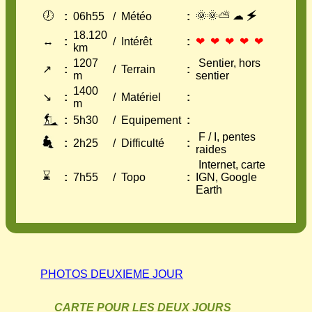
🕖
🌞🌞⛅ ☁ 🗲
:
06h55
/
Météo
:
18.120
↔
:
/
Intérêt
:
❤ ❤ ❤ ❤ ❤
km
1207
Sentier, hors
↗
:
/
Terrain
:
m
sentier
1400
↘
:
/
Matériel
:
m
:
5h30
/
Equipement
:
F / I, pentes
:
2h25
/
Difficulté
:
raides
Internet, carte
⌛
:
7h55
/
Topo
:
IGN, Google
Earth
PHOTOS DEUXIEME JOUR
CARTE POUR LES DEUX JOURS