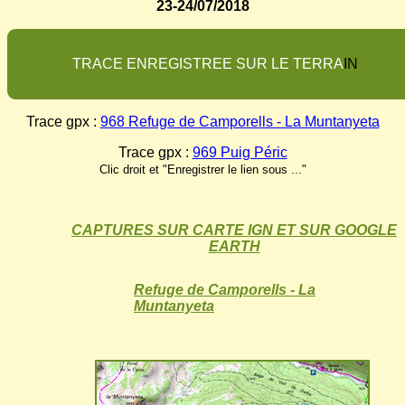
23-24/07/2018
T
R
A
C
E
E
N
R
E
G
I
S
T
R
E
E
S
U
R
L
E
T
E
R
R
A
I
N
Trace gpx :
968 Refuge de Camporells - La Muntanyeta
Trace gpx :
969 Puig Péric
Clic droit et "Enregistrer le lien sous ..."
CAPTURES SUR CARTE IGN ET SUR GOOGLE
EARTH
Refuge de Camporells - La
Muntanyeta