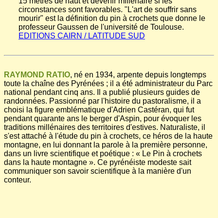
15 mètres de haut et devenir millénaire si les
circonstances sont favorables. "L'art de souffrir sans
mourir" est la définition du pin à crochets que donne le
professeur Gaussen de l'université de Toulouse.
EDITIONS CAIRN / LATITUDE SUD
RAYMOND RATIO
, né en 1934, arpente depuis longtemps
toute la chaîne des Pyrénées ; il a été administrateur du Parc
national pendant cinq ans. Il a publié plusieurs guides de
randonnées. Passionné par l'histoire du pastoralisme, il a
choisi la figure emblématique d'Adrien Castéran, qui fut
pendant quarante ans le berger d'Aspin, pour évoquer les
traditions millénaires des territoires d'estives. Naturaliste, il
s'est attaché à l'étude du pin à crochets, ce héros de la haute
montagne, en lui donnant la parole à la première personne,
dans un livre scientifique et poétique : « Le Pin à crochets
dans la haute montagne ». Ce pyrénéiste modeste sait
communiquer son savoir scientifique à la manière d'un
conteur.