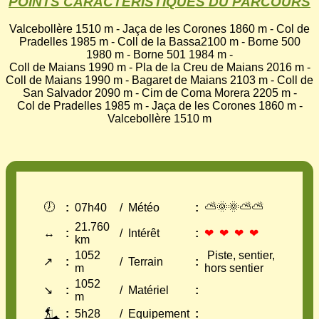
POINTS CARACTERISTIQUES DU PARCOURS
Valcebollère 1510 m - Jaça de les Corones 1860 m - Col de
Pradelles 1985 m - Coll de la Bassa2100 m - Borne 500
1980 m - Borne 501 1984 m -
Coll de Maians 1990 m - Pla de la Creu de Maians 2016 m -
Coll de Maians 1990 m - Bagaret de Maians 2103 m - Coll de
San Salvador 2090 m - Cim de Coma Morera 2205 m -
Col de Pradelles 1985 m - Jaça de les Corones 1860 m -
Valcebollère 1510 m
🕖
⛅🌞🌞⛅⛅
:
07h40
/
Météo
:
21.760
↔
:
/
Intérêt
:
❤ ❤ ❤ ❤
km
1052
Piste, sentier,
↗
:
/
Terrain
:
m
hors sentier
1052
↘
:
/
Matériel
:
m
:
5h28
/
Equipement
: