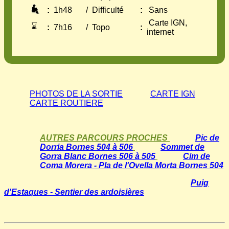
:
1h48
/
Difficulté
:
Sans
Carte IGN,
⌛
:
7h16
/
Topo
:
internet
PHOTOS DE LA SORTIE
CARTE IGN
CARTE ROUTIERE
AUTRES PARCOURS PROCHES
Pic de
Dorria Bornes 504 à 506
Sommet de
Gorra Blanc Bornes 506 à 505
Cim de
Coma Morera - Pla de l'Ovella Morta Bornes 504
Puig
d'Estaques - Sentier des ardoisières