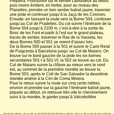
Pequera. Poursuivre sur le sentier caillouteux au début
puis moins évident, en herbe, pour au niveau des
Planelles, prendre un bon sentier balisé jaune, traverser
une piste et continuer jusqu’à la Jaça de les Corones.
Ensuite, en laissant la route vers la Borne 504, continuer
jusqu’au Col de Pradelles. Du col suivre l’itinéraire de la
Borne 504 jusqu’à 2100 m, c’est-à-dire à la sortie du
Bosc de les Font et partir à l’est sur le grand plateau,
traces de sentier, traverser le Ras de la Vasseta, les
deux Bornes 500 et 501 se voient d’assez loin.
De la Borne 500 passer à la 501 et suivre le Cami Reial
de Puigcerda à Barcelona jusqu’ au Col de Maians. On
trouve sur le bord gauche de la piste les six bornes
secondaires 501-I à 501-VI, la 502 se trouve au col. Du
Col de Maians suivre la clôture au mieux vers le nord
est, au sommet de la première montée se trouve la
Borne 503, après le Coll de San Salvador la deuxième
montée amène à la Cim de Coma Morera.
Pour le retour suivre la route sur cinq cents mètres
environ et prendre sur la gauche l’itinéraire balisé jaune,
piquets au début, on retrouve très vite le cheminement
suivi à la montée, le garder jusqu’à Valcebollère