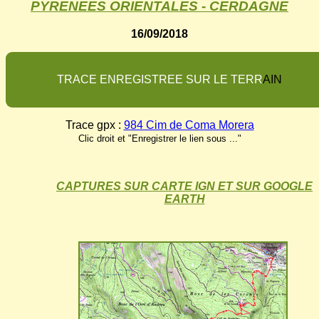
PYRENEES ORIENTALES - CERDAGNE
16/09/2018
T
R
A
C
E
E
N
R
E
G
I
S
T
R
E
E
S
U
R
L
E
T
E
R
R
A
I
N
Trace gpx :
984 Cim de Coma Morera
Clic droit et "Enregistrer le lien sous ..."
CAPTURES SUR CARTE IGN ET SUR GOOGLE
EARTH