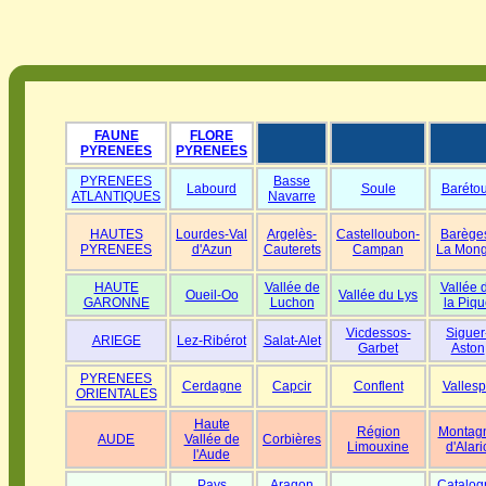
FAUNE
FLORE
PYRENEES
PYRENEES
PYRENEES
Basse
Labourd
Soule
Baréto
ATLANTIQUES
Navarre
HAUTES
Lourdes-Val
Argelès-
Castelloubon-
Barège
PYRENEES
d'Azun
Cauterets
Campan
La Mong
HAUTE
Vallée de
Vallée 
Oueil-Oo
Vallée du Lys
GARONNE
Luchon
la Piqu
Vicdessos-
Siguer
ARIEGE
Lez-Ribérot
Salat-Alet
Garbet
Aston
PYRENEES
Cerdagne
Capcir
Conflent
Vallesp
ORIENTALES
Haute
Région
Montag
AUDE
Vallée de
Corbières
Limouxine
d'Alari
l'Aude
Pays
Aragon
Catalog