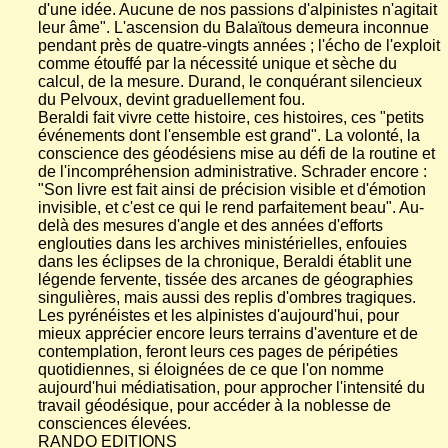
d'une idée. Aucune de nos passions d'alpinistes n'agitait
leur âme". L'ascension du Balaïtous demeura inconnue
pendant près de quatre-vingts années ; l'écho de l'exploit
comme étouffé par la nécessité unique et sèche du
calcul, de la mesure. Durand, le conquérant silencieux
du Pelvoux, devint graduellement fou.
Beraldi fait vivre cette histoire, ces histoires, ces "petits
événements dont l'ensemble est grand". La volonté, la
conscience des géodésiens mise au défi de la routine et
de l'incompréhension administrative. Schrader encore :
"Son livre est fait ainsi de précision visible et d'émotion
invisible, et c'est ce qui le rend parfaitement beau". Au-
delà des mesures d'angle et des années d'efforts
englouties dans les archives ministérielles, enfouies
dans les éclipses de la chronique, Beraldi établit une
légende fervente, tissée des arcanes de géographies
singulières, mais aussi des replis d'ombres tragiques.
Les pyrénéistes et les alpinistes d'aujourd'hui, pour
mieux apprécier encore leurs terrains d'aventure et de
contemplation, feront leurs ces pages de péripéties
quotidiennes, si éloignées de ce que l'on nomme
aujourd'hui médiatisation, pour approcher l'intensité du
travail géodésique, pour accéder à la noblesse de
consciences élevées.
RANDO EDITIONS