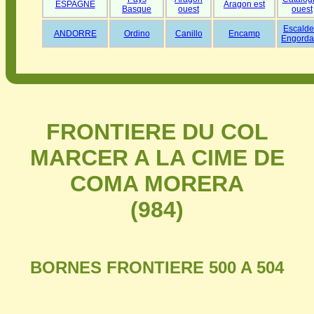
ESPAGNE
Aragon est
Basque
ouest
ouest
Escalde
ANDORRE
Ordino
Canillo
Encamp
Engorda
FRONTIERE DU COL
MARCER A LA CIME DE
COMA MORERA
(984)
BORNES FRONTIERE 500 A 504