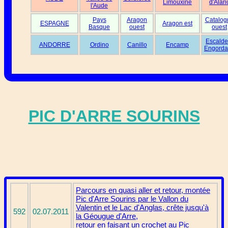
Limouxine
d'Alari
l'Aude
Pays
Aragon
Catalog
ESPAGNE
Aragon est
Basque
ouest
ouest
Escalde
ANDORRE
Ordino
Canillo
Encamp
Engorda
PIC D'ARRE SOURINS
Parcours en quasi aller et retour, montée
Pic d'Arre Sourins par le Vallon du
Valentin et le Lac d'Anglas, crête jusqu'à
592
02.07.2011
la Géougue d'Arre,
retour en faisant un crochet au Pic