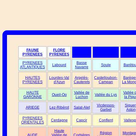
FAUNE
FLORE
PYRENEES
PYRENEES
PYRENEES
Basse
Labourd
Soule
Baréto
ATLANTIQUES
Navarre
HAUTES
Lourdes-Val
Argelès-
Castelloubon-
Barège
PYRENEES
d'Azun
Cauterets
Campan
La Mong
HAUTE
Vallée de
Vallée 
Oueil-Oo
Vallée du Lys
GARONNE
Luchon
la Piqu
Vicdessos-
Siguer
ARIEGE
Lez-Ribérot
Salat-Alet
Garbet
Aston
PYRENEES
Cerdagne
Capcir
Conflent
Vallesp
ORIENTALES
Haute
Région
Montag
AUDE
Vallée de
Corbières