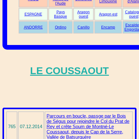
Limouxine
d'Alari
l'Aude
Pays
Aragon
Catalog
ESPAGNE
Aragon est
Basque
ouest
ouest
Escalde
ANDORRE
Ordino
Canillo
Encamp
Engorda
LE COUSSAOUT
Parcours en boucle, passge par le Bois
de Ségus pour rejoindre le Col du Prat de
765
07.12.2014
Rey et crête Soum de Montné-Le
Coussaout, depuis le Cap de la Serre,
Vallée de Batsurguère