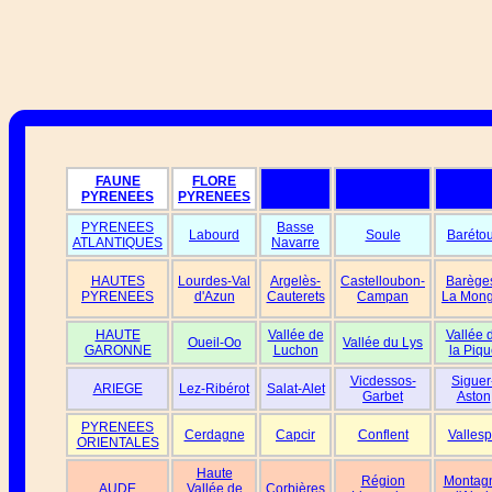
FAUNE
FLORE
PYRENEES
PYRENEES
PYRENEES
Basse
Labourd
Soule
Baréto
ATLANTIQUES
Navarre
HAUTES
Lourdes-Val
Argelès-
Castelloubon-
Barège
PYRENEES
d'Azun
Cauterets
Campan
La Mong
HAUTE
Vallée de
Vallée 
Oueil-Oo
Vallée du Lys
GARONNE
Luchon
la Piqu
Vicdessos-
Siguer
ARIEGE
Lez-Ribérot
Salat-Alet
Garbet
Aston
PYRENEES
Cerdagne
Capcir
Conflent
Vallesp
ORIENTALES
Haute
Région
Montag
AUDE
Vallée de
Corbières