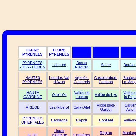
FAUNE
FLORE
PYRENEES
PYRENEES
PYRENEES
Basse
Labourd
Soule
Baréto
ATLANTIQUES
Navarre
HAUTES
Lourdes-Val
Argelès-
Castelloubon-
Barège
PYRENEES
d'Azun
Cauterets
Campan
La Mong
HAUTE
Vallée de
Vallée 
Oueil-Oo
Vallée du Lys
GARONNE
Luchon
la Piqu
Vicdessos-
Siguer
ARIEGE
Lez-Ribérot
Salat-Alet
Garbet
Aston
PYRENEES
Cerdagne
Capcir
Conflent
Vallesp
ORIENTALES
Haute
Région
Montag
AUDE
Vallée de
Corbières