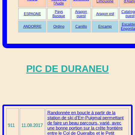
Limouxine
d'Alari
l'Aude
Pays
Aragon
Catalog
ESPAGNE
Aragon est
Basque
ouest
ouest
Escalde
ANDORRE
Ordino
Canillo
Encamp
Engorda
PIC DE DURANEU
Randonnée en boucle à partir de la
station de ski d'Err-Puigmal permettant
de faire un beau parcours, varié, avec
911
11.08.2017
une bonne portion sur la crête frontière
entre le Col de Queralbs et le Petit