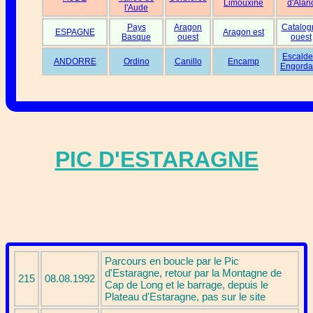
Limouxine
d'Alari
l'Aude
Pays
Aragon
Catalog
ESPAGNE
Aragon est
Basque
ouest
ouest
Escalde
ANDORRE
Ordino
Canillo
Encamp
Engorda
PIC D'ESTARAGNE
Parcours en boucle par le Pic
d'Estaragne, retour par la Montagne de
215
08.08.1992
Cap de Long et le barrage, depuis le
Plateau d'Estaragne, pas sur le site