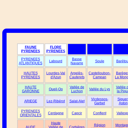
FAUNE
FLORE
PYRENEES
PYRENEES
PYRENEES
Basse
Labourd
Soule
Baréto
ATLANTIQUES
Navarre
HAUTES
Lourdes-Val
Argelès-
Castelloubon-
Barège
PYRENEES
d'Azun
Cauterets
Campan
La Mong
HAUTE
Vallée de
Vallée 
Oueil-Oo
Vallée du Lys
GARONNE
Luchon
la Piqu
Vicdessos-
Siguer
ARIEGE
Lez-Ribérot
Salat-Alet
Garbet
Aston
PYRENEES
Cerdagne
Capcir
Conflent
Vallesp
ORIENTALES
Haute
Région
Montag
AUDE
Vallée de
Corbières