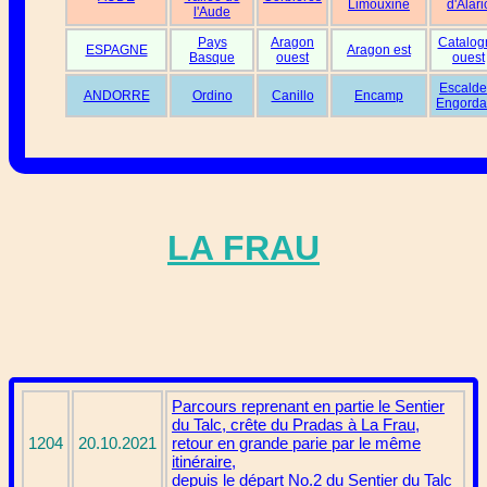
Limouxine
d'Alari
l'Aude
Pays
Aragon
Catalog
ESPAGNE
Aragon est
Basque
ouest
ouest
Escalde
ANDORRE
Ordino
Canillo
Encamp
Engorda
LA FRAU
Parcours reprenant en partie le Sentier
du Talc, crête du Pradas à La Frau,
1204
20.10.2021
retour en grande parie par le même
itinéraire,
depuis le départ No.2 du Sentier du Talc