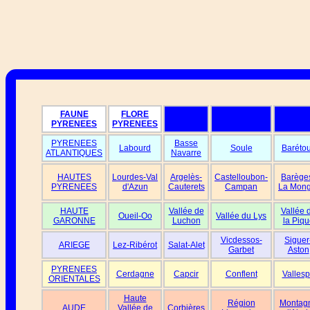
FAUNE
FLORE
PYRENEES
PYRENEES
PYRENEES
Basse
Labourd
Soule
Baréto
ATLANTIQUES
Navarre
HAUTES
Lourdes-Val
Argelès-
Castelloubon-
Barège
PYRENEES
d'Azun
Cauterets
Campan
La Mong
HAUTE
Vallée de
Vallée 
Oueil-Oo
Vallée du Lys
GARONNE
Luchon
la Piqu
Vicdessos-
Siguer
ARIEGE
Lez-Ribérot
Salat-Alet
Garbet
Aston
PYRENEES
Cerdagne
Capcir
Conflent
Vallesp
ORIENTALES
Haute
Région
Montag
AUDE
Vallée de
Corbières