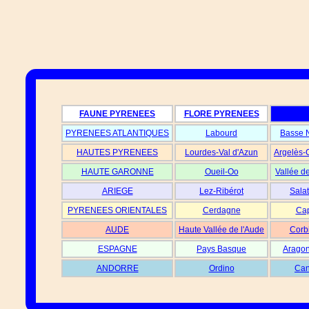
FAUNE PYRENEES
FLORE PYRENEES
PYRENEES ATLANTIQUES
Labourd
Basse 
HAUTES PYRENEES
Lourdes-Val d'Azun
Argelès-
HAUTE GARONNE
Oueil-Oo
Vallée d
ARIEGE
Lez-Ribérot
Salat
PYRENEES ORIENTALES
Cerdagne
Cap
AUDE
Haute Vallée de l'Aude
Corb
ESPAGNE
Pays Basque
Aragon
ANDORRE
Ordino
Can