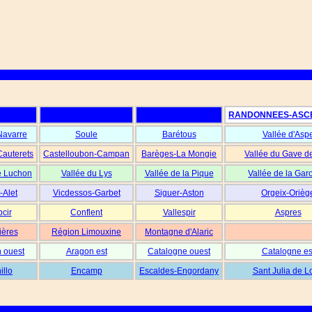
RANDONNEES-ASC
Navarre
Soule
Barétous
Vallée d'Asp
Cauterets
Castelloubon-Campan
Barèges-La Mongie
Vallée du Gave d
e Luchon
Vallée du Lys
Vallée de la Pique
Vallée de la Gar
-Alet
Vicdessos-Garbet
Siguer-Aston
Orgeix-Orièg
cir
Conflent
Vallespir
Aspres
ières
Région Limouxine
Montagne d'Alaric
 ouest
Aragon est
Catalogne ouest
Catalogne es
illo
Encamp
Escaldes-Engordany
Sant Julia de L