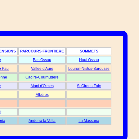
ENSIONS
PARCOURS FRONTIERE
SOMMETS
e
Bas Ossau
Haut Ossau
e Pau
Vallée d'Aure
Louron-Nistos-Barousse
onne
Cagire-Cournudère
e
Mont d'Olmes
St Girons-Foix
Albères
t
oria
Andorra la Vella
La Massana