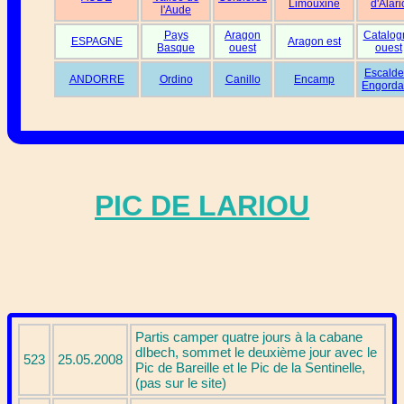
Limouxine
d'Alari
l'Aude
Pays
Aragon
Catalog
ESPAGNE
Aragon est
Basque
ouest
ouest
Escalde
ANDORRE
Ordino
Canillo
Encamp
Engorda
PIC DE LARIOU
Partis camper quatre jours à la cabane
dIbech, sommet le deuxième jour avec le
523
25.05.2008
Pic de Bareille et le Pic de la Sentinelle,
(pas sur le site)