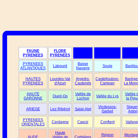
FAUNE
FLORE
PYRENEES
PYRENEES
PYRENEES
Basse
Labourd
Soule
Baréto
ATLANTIQUES
Navarre
HAUTES
Lourdes-Val
Argelès-
Castelloubon-
Barège
PYRENEES
d'Azun
Cauterets
Campan
La Mong
HAUTE
Vallée de
Vallée 
Oueil-Oo
Vallée du Lys
GARONNE
Luchon
la Piqu
Vicdessos-
Siguer
ARIEGE
Lez-Ribérot
Salat-Alet
Garbet
Aston
PYRENEES
Cerdagne
Capcir
Conflent
Vallesp
ORIENTALES
Haute
Région
Montag
AUDE
Vallée de
Corbières