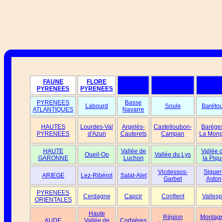
FAUNE
FLORE
PYRENEES
PYRENEES
PYRENEES
Basse
Labourd
Soule
Baréto
ATLANTIQUES
Navarre
HAUTES
Lourdes-Val
Argelès-
Castelloubon-
Barège
PYRENEES
d'Azun
Cauterets
Campan
La Mong
HAUTE
Vallée de
Vallée 
Oueil-Oo
Vallée du Lys
GARONNE
Luchon
la Piqu
Vicdessos-
Siguer
ARIEGE
Lez-Ribérot
Salat-Alet
Garbet
Aston
PYRENEES
Cerdagne
Capcir
Conflent
Vallesp
ORIENTALES
Haute
Région
Montag
AUDE
Vallée de
Corbières