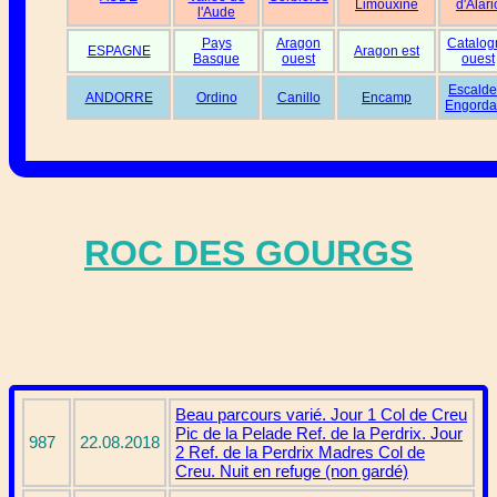
Limouxine
d'Alari
l'Aude
Pays
Aragon
Catalog
ESPAGNE
Aragon est
Basque
ouest
ouest
Escalde
ANDORRE
Ordino
Canillo
Encamp
Engorda
ROC DES GOURGS
Beau parcours varié. Jour 1 Col de Creu
Pic de la Pelade Ref. de la Perdrix. Jour
987
22.08.2018
2 Ref. de la Perdrix Madres Col de
Creu. Nuit en refuge (non gardé)