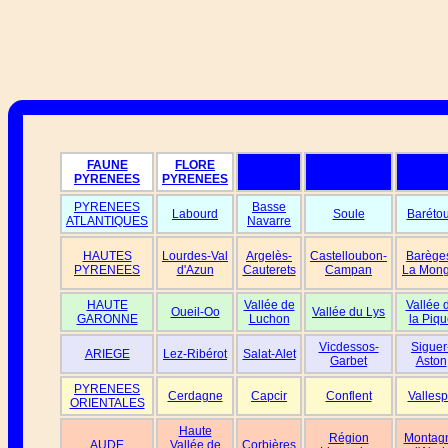
FAUNE
FLORE
PYRENEES
PYRENEES
PYRENEES
Basse
Labourd
Soule
Baréto
ATLANTIQUES
Navarre
HAUTES
Lourdes-Val
Argelès-
Castelloubon-
Barège
PYRENEES
d'Azun
Cauterets
Campan
La Mong
HAUTE
Vallée de
Vallée 
Oueil-Oo
Vallée du Lys
GARONNE
Luchon
la Piqu
Vicdessos-
Siguer
ARIEGE
Lez-Ribérot
Salat-Alet
Garbet
Aston
PYRENEES
Cerdagne
Capcir
Conflent
Vallesp
ORIENTALES
Haute
Région
Montag
AUDE
Vallée de
Corbières