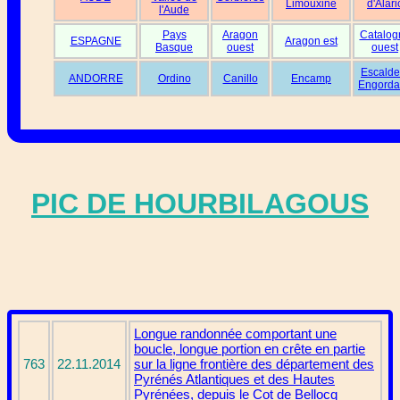
Limouxine
d'Alari
l'Aude
Pays
Aragon
Catalog
ESPAGNE
Aragon est
Basque
ouest
ouest
Escalde
ANDORRE
Ordino
Canillo
Encamp
Engorda
PIC DE HOURBILAGOUS
Longue randonnée comportant une
boucle, longue portion en crête en partie
763
22.11.2014
sur la ligne frontière des département des
Pyrénés Atlantiques et des Hautes
Pyrénées, depuis le Cot de Bellocq