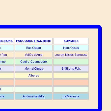
ENSIONS
PARCOURS FRONTIERE
SOMMETS
e
Bas Ossau
Haut Ossau
e Pau
Vallée d'Aure
Louron-Nistos-Barousse
onne
Cagire-Cournudère
e
Mont d'Olmes
St Girons-Foix
Albères
t
oria
Andorra la Vella
La Massana