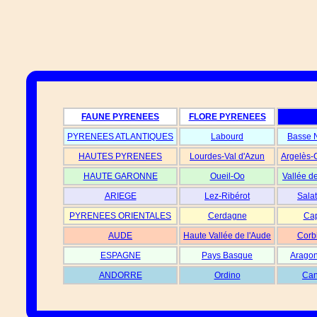
FAUNE PYRENEES
FLORE PYRENEES
PYRENEES ATLANTIQUES
Labourd
Basse 
HAUTES PYRENEES
Lourdes-Val d'Azun
Argelès-
HAUTE GARONNE
Oueil-Oo
Vallée d
ARIEGE
Lez-Ribérot
Salat
PYRENEES ORIENTALES
Cerdagne
Cap
AUDE
Haute Vallée de l'Aude
Corb
ESPAGNE
Pays Basque
Aragon
ANDORRE
Ordino
Can