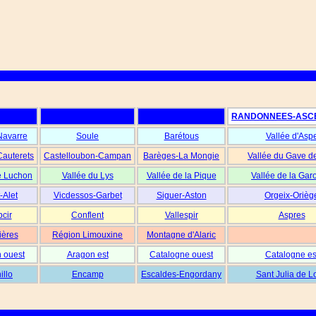
RANDONNEES-ASC
Navarre
Soule
Barétous
Vallée d'Asp
Cauterets
Castelloubon-Campan
Barèges-La Mongie
Vallée du Gave d
e Luchon
Vallée du Lys
Vallée de la Pique
Vallée de la Gar
-Alet
Vicdessos-Garbet
Siguer-Aston
Orgeix-Orièg
cir
Conflent
Vallespir
Aspres
ières
Région Limouxine
Montagne d'Alaric
 ouest
Aragon est
Catalogne ouest
Catalogne es
illo
Encamp
Escaldes-Engordany
Sant Julia de L