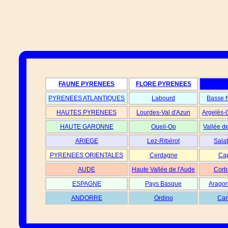
FAUNE PYRENEES
FLORE PYRENEES
PYRENEES ATLANTIQUES
Labourd
Basse 
HAUTES PYRENEES
Lourdes-Val d'Azun
Argelès-
HAUTE GARONNE
Oueil-Oo
Vallée d
ARIEGE
Lez-Ribérot
Salat
PYRENEES ORIENTALES
Cerdagne
Cap
AUDE
Haute Vallée de l'Aude
Corb
ESPAGNE
Pays Basque
Aragon
ANDORRE
Ordino
Can