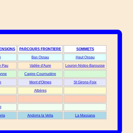
ENSIONS
PARCOURS FRONTIERE
SOMMETS
e
Bas Ossau
Haut Ossau
e Pau
Vallée d'Aure
Louron-Nistos-Barousse
onne
Cagire-Cournudère
e
Mont d'Olmes
St Girons-Foix
Albères
t
oria
Andorra la Vella
La Massana