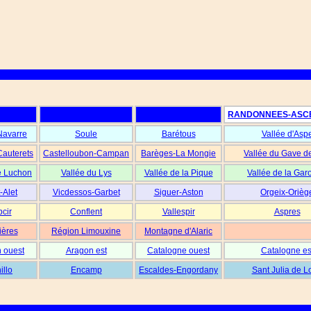
RANDONNEES-ASC
Navarre
Soule
Barétous
Vallée d'Asp
Cauterets
Castelloubon-Campan
Barèges-La Mongie
Vallée du Gave d
e Luchon
Vallée du Lys
Vallée de la Pique
Vallée de la Gar
-Alet
Vicdessos-Garbet
Siguer-Aston
Orgeix-Orièg
cir
Conflent
Vallespir
Aspres
ières
Région Limouxine
Montagne d'Alaric
 ouest
Aragon est
Catalogne ouest
Catalogne es
illo
Encamp
Escaldes-Engordany
Sant Julia de L