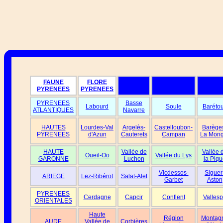
FAUNE
FLORE
PYRENEES
PYRENEES
PYRENEES
Basse
Labourd
Soule
Baréto
ATLANTIQUES
Navarre
HAUTES
Lourdes-Val
Argelès-
Castelloubon-
Barège
PYRENEES
d'Azun
Cauterets
Campan
La Mong
HAUTE
Vallée de
Vallée 
Oueil-Oo
Vallée du Lys
GARONNE
Luchon
la Piqu
Vicdessos-
Siguer
ARIEGE
Lez-Ribérot
Salat-Alet
Garbet
Aston
PYRENEES
Cerdagne
Capcir
Conflent
Vallesp
ORIENTALES
Haute
Région
Montag
AUDE
Vallée de
Corbières