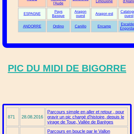
Limouxine
d'Alari
l'Aude
Pays
Aragon
Catalog
ESPAGNE
Aragon est
Basque
ouest
ouest
Escalde
ANDORRE
Ordino
Canillo
Encamp
Engorda
PIC DU MIDI DE BIGORRE
Parcours simple en aller et retour , pour
871
28.08.2016
gravir un pic chargé d'histoire, depuis le
virage de Toue, Vallée de Barèges
Parcours en boucle par le Vallon