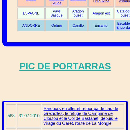
Limouxine
d'Alari
l'Aude
Pays
Aragon
Catalog
ESPAGNE
Aragon est
Basque
ouest
ouest
Escalde
ANDORRE
Ordino
Canillo
Encamp
Engorda
PIC DE PORTARRAS
Parcours en aller et retour par le Lac de
Gréziolles, le refuge de Campane de
568
31.07.2010
Cloutou et le Col de Bastanet, depuis le
virage du Garet, route de La Mongie