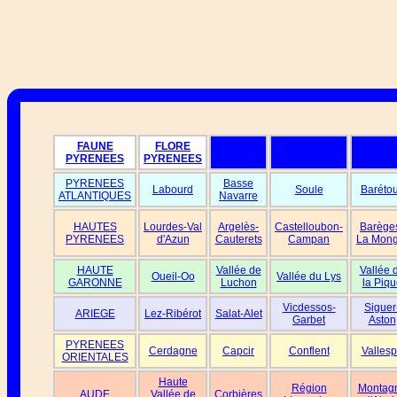
FAUNE
FLORE
PYRENEES
PYRENEES
PYRENEES
Basse
Labourd
Soule
Baréto
ATLANTIQUES
Navarre
HAUTES
Lourdes-Val
Argelès-
Castelloubon-
Barège
PYRENEES
d'Azun
Cauterets
Campan
La Mong
HAUTE
Vallée de
Vallée 
Oueil-Oo
Vallée du Lys
GARONNE
Luchon
la Piqu
Vicdessos-
Siguer
ARIEGE
Lez-Ribérot
Salat-Alet
Garbet
Aston
PYRENEES
Cerdagne
Capcir
Conflent
Vallesp
ORIENTALES
Haute
Région
Montag
AUDE
Vallée de
Corbières