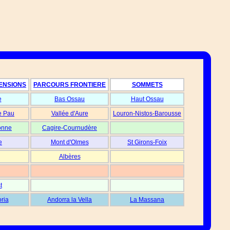
ENSIONS
PARCOURS FRONTIERE
SOMMETS
e
Bas Ossau
Haut Ossau
e Pau
Vallée d'Aure
Louron-Nistos-Barousse
onne
Cagire-Cournudère
e
Mont d'Olmes
St Girons-Foix
Albères
t
oria
Andorra la Vella
La Massana