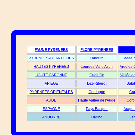
FAUNE PYRENEES
FLORE PYRENEES
PYRENEES ATLANTIQUES
Labourd
Basse 
HAUTES PYRENEES
Lourdes-Val d'Azun
Argelès-
HAUTE GARONNE
Oueil-Oo
Vallée d
ARIEGE
Lez-Ribérot
Salat
PYRENEES ORIENTALES
Cerdagne
Cap
AUDE
Haute Vallée de l'Aude
Corb
ESPAGNE
Pays Basque
Aragon
ANDORRE
Ordino
Can