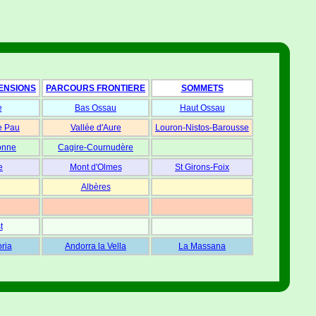
ENSIONS
PARCOURS FRONTIERE
SOMMETS
e
Bas Ossau
Haut Ossau
e Pau
Vallée d'Aure
Louron-Nistos-Barousse
onne
Cagire-Cournudère
e
Mont d'Olmes
St Girons-Foix
Albères
t
oria
Andorra la Vella
La Massana