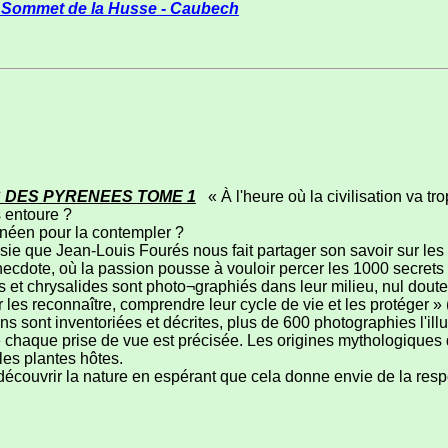
 Sommet de la Husse - Caubech
 DES PYRENEES TOME 1
« À l'heure où la civilisation va tr
s entoure ?
énéen pour la contempler ?
ie que Jean-Louis Fourés nous fait partager son savoir sur les
anecdote, où la passion pousse à vouloir percer les 1000 secret
s et chrysalides sont photo¬graphiés dans leur milieu, nul doute 
les reconnaître, comprendre leur cycle de vie et les protéger » (
 sont inventoriées et décrites, plus de 600 photographies l'illus
e chaque prise de vue est précisée. Les origines mythologiques 
les plantes hôtes.
écouvrir la nature en espérant que cela donne envie de la resp