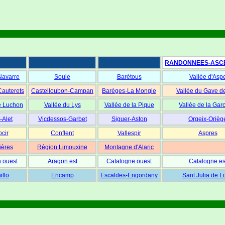
RANDONNEES-ASC
Navarre
Soule
Barétous
Vallée d'Asp
Cauterets
Castelloubon-Campan
Barèges-La Mongie
Vallée du Gave d
e Luchon
Vallée du Lys
Vallée de la Pique
Vallée de la Gar
-Alet
Vicdessos-Garbet
Siguer-Aston
Orgeix-Orièg
cir
Conflent
Vallespir
Aspres
ières
Région Limouxine
Montagne d'Alaric
 ouest
Aragon est
Catalogne ouest
Catalogne es
illo
Encamp
Escaldes-Engordany
Sant Julia de L