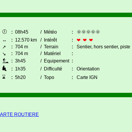
🕖
:
08h45
/
Météo
:
🌞🌞🌞🌞🌞
↔
:
12.570 km
/
Intérêt
:
❤ ❤ ❤
:
704 m
/
Terrain
:
Sentier, hors sentier, piste
↗
:
704 m
/
Matériel
:
↘
:
3h45
/
Equipement
:
:
1h35
/
Difficulté
:
Orientation
⌛
:
5h20
/
Topo
:
Carte IGN
ARTE ROUTIERE