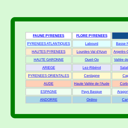
FAUNE PYRENEES
FLORE PYRENEES
PYRENEES ATLANTIQUES
Labourd
Basse 
HAUTES PYRENEES
Lourdes-Val d'Azun
Argelès-
HAUTE GARONNE
Oueil-Oo
Vallée d
ARIEGE
Lez-Ribérot
Salat
PYRENEES ORIENTALES
Cerdagne
Cap
AUDE
Haute Vallée de l'Aude
Corb
ESPAGNE
Pays Basque
Aragon
ANDORRE
Ordino
Can