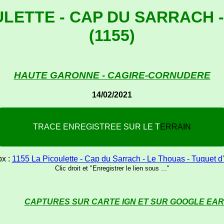
ULETTE - CAP DU SARRACH 
(1155)
HAUTE GARONNE - CAGIRE-CORNUDERE
14/02/2021
T
R
A
C
E
E
N
R
E
G
I
S
T
R
E
E
S
U
R
L
E
T
E
R
R
A
I
N
px :
1155 La Picoulette - Cap du Sarrach - Le Thouas - Tuquet d'
Clic droit et "Enregistrer le lien sous ..."
CAPTURES SUR CARTE IGN ET SUR GOOGLE EA