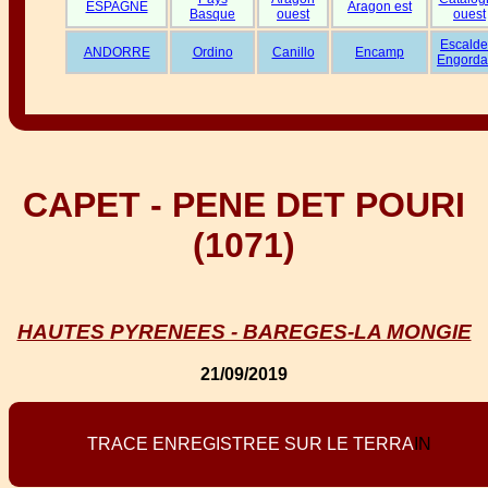
ESPAGNE
Aragon est
Basque
ouest
ouest
Escalde
ANDORRE
Ordino
Canillo
Encamp
Engorda
CAPET - PENE DET POURI
(1071)
HAUTES PYRENEES - BAREGES-LA MONGIE
21/09/2019
T
R
A
C
E
E
N
R
E
G
I
S
T
R
E
E
S
U
R
L
E
T
E
R
R
A
I
N