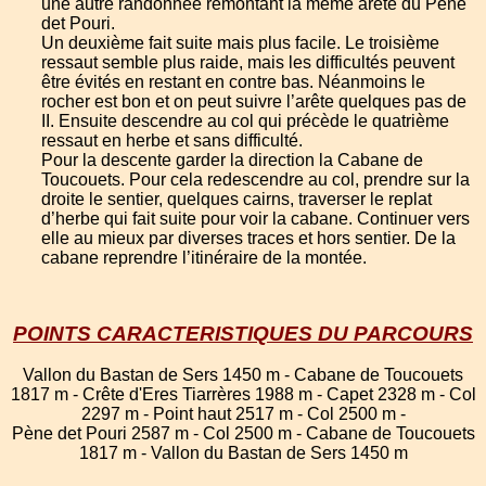
une autre randonnée remontant la même arête du Pène
det Pouri.
Un deuxième fait suite mais plus facile. Le troisième
ressaut semble plus raide, mais les difficultés peuvent
être évités en restant en contre bas. Néanmoins le
rocher est bon et on peut suivre l’arête quelques pas de
II. Ensuite descendre au col qui précède le quatrième
ressaut en herbe et sans difficulté.
Pour la descente garder la direction la Cabane de
Toucouets. Pour cela redescendre au col, prendre sur la
droite le sentier, quelques cairns, traverser le replat
d’herbe qui fait suite pour voir la cabane. Continuer vers
elle au mieux par diverses traces et hors sentier. De la
cabane reprendre l’itinéraire de la montée.
POINTS CARACTERISTIQUES DU PARCOURS
Vallon du Bastan de Sers 1450 m - Cabane de Toucouets
1817 m - Crête d'Eres Tiarrères 1988 m - Capet 2328 m - Col
2297 m - Point haut 2517 m - Col 2500 m -
Pène det Pouri 2587 m - Col 2500 m - Cabane de Toucouets
1817 m - Vallon du Bastan de Sers 1450 m