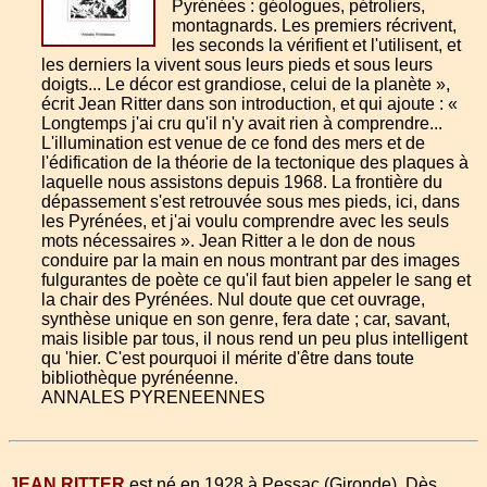
Pyrénées : géologues, pétroliers,
montagnards. Les premiers récrivent,
les seconds la vérifient et l'utilisent, et
les derniers la vivent sous leurs pieds et sous leurs
doigts... Le décor est grandiose, celui de la planète »,
écrit Jean Ritter dans son introduction, et qui ajoute : «
Longtemps j'ai cru qu'il n'y avait rien à comprendre...
L'illumination est venue de ce fond des mers et de
l'édification de la théorie de la tectonique des plaques à
laquelle nous assistons depuis 1968. La frontière du
dépas­sement s'est retrouvée sous mes pieds, ici, dans
les Pyrénées, et j'ai voulu comprendre avec les seuls
mots nécessaires ». Jean Ritter a le don de nous
conduire par la main en nous montrant par des images
fulgurantes de poète ce qu'il faut bien appeler le sang et
la chair des Pyrénées. Nul doute que cet ouvrage,
synthèse unique en son genre, fera date ; car, savant,
mais lisible par tous, il nous rend un peu plus intelligent
qu 'hier. C'est pourquoi il mérite d'être dans toute
bibliothèque pyrénéenne.
ANNALES PYRENEENNES
JEAN RITTER
est né en 1928 à Pessac (Gironde). Dès