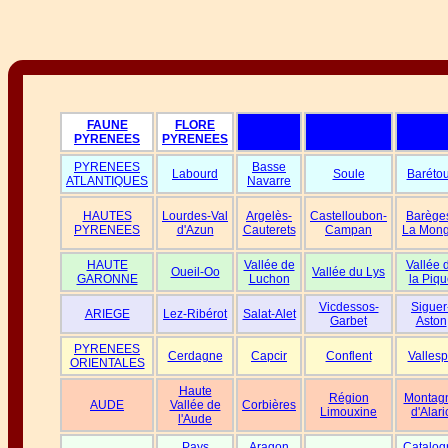
FAUNE
FLORE
PYRENEES
PYRENEES
PYRENEES
Basse
Labourd
Soule
Baréto
ATLANTIQUES
Navarre
HAUTES
Lourdes-Val
Argelès-
Castelloubon-
Barège
PYRENEES
d'Azun
Cauterets
Campan
La Mong
HAUTE
Vallée de
Vallée 
Oueil-Oo
Vallée du Lys
GARONNE
Luchon
la Piqu
Vicdessos-
Siguer
ARIEGE
Lez-Ribérot
Salat-Alet
Garbet
Aston
PYRENEES
Cerdagne
Capcir
Conflent
Vallesp
ORIENTALES
Haute
Région
Montag
AUDE
Vallée de
Corbières
Limouxine
d'Alari
l'Aude
Pays
Aragon
Catalog