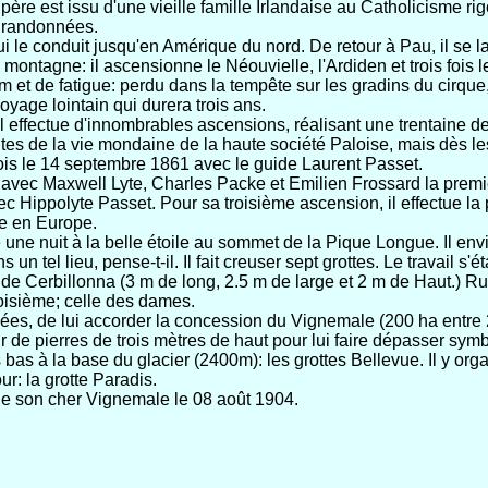
re est issu d'une vieille famille Irlandaise au Catholicisme rigo
s randonnées.
qui le conduit jusqu'en Amérique du nord. De retour à Pau, il se
montagne: il ascensionne le Néouvielle, l'Ardiden et trois fois l
m et de fatigue: perdu dans la tempête sur les gradins du cirque,
yage lointain qui durera trois ans.
effectue d'innombrables ascensions, réalisant une trentaine de p
ntes de la vie mondaine de la haute société Paloise, mais dès les
fois le 14 septembre 1861 avec le guide Laurent Passet.
de avec Maxwell Lyte, Charles Packe et Emilien Frossard la pre
 Hippolyte Passet. Pour sa troisième ascension, il effectue la 
ée en Europe.
 une nuit à la belle étoile au sommet de la Pique Longue. Il en
un tel lieu, pense-t-il. Il fait creuser sept grottes. Le travail s
 de Cerbillonna (3 m de long, 2.5 m de large et 2 m de Haut.) Russ
roisième; celle des dames.
s, de lui accorder la concession du Vignemale (200 ha entre 23
r de pierres de trois mètres de haut pour lui faire dépasser sym
s bas à la base du glacier (2400m): les grottes Bellevue. Il y o
r: la grotte Paradis.
 de son cher Vignemale le 08 août 1904.