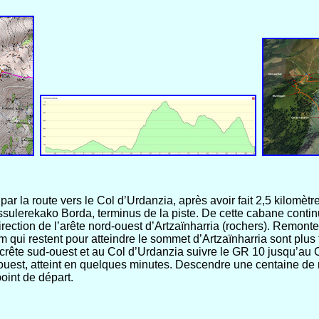
ar la route vers le Col d’Urdanzia, après avoir fait 2,5 kilomètr
sulerekako Borda, terminus de la piste. De cette cabane continue
irection de l’arête nord-ouest d’Artzaïnharria (rochers). Remonte
 m qui restent pour atteindre le sommet d’Artzaïnharria sont plus
ête sud-ouest et au Col d’Urdanzia suivre le GR 10 jusqu’au Co
st, atteint en quelques minutes. Descendre une centaine de mèt
point de départ.