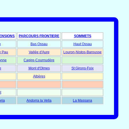
ENSIONS
PARCOURS FRONTIERE
SOMMETS
e
Bas Ossau
Haut Ossau
e Pau
Vallée d'Aure
Louron-Nistos-Barousse
onne
Cagire-Cournudère
e
Mont d'Olmes
St Girons-Foix
Albères
t
oria
Andorra la Vella
La Massana