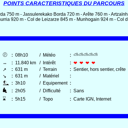
POINTS CARACTERISTIQUES DU PARCOURS
da 750 m - Jassulerekako Borda 720 m - Arête 760 m - Artzaïn
hurria 920 m - Col de Leizarze 845 m - Munhogain 924 m - Col 
🕖
⛅⛅⛅⛅⛅
:
08h10
/
Météo
:
↔
:
11.840 km
/
Intérêt
:
❤ ❤ ❤ ❤
:
631 m
/
Terrain
:
Sentier, hors sentier, crête
↗
:
631 m
/
Matériel
:
↘
:
3h10
/
Equipement
:
:
2h05
/
Difficulté
:
Sans
⌛
:
5h15
/
Topo
:
Carte IGN, Internet