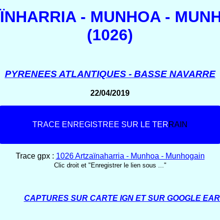
ÏNHARRIA - MUNHOA - MUN
(1026)
PYRENEES ATLANTIQUES - BASSE NAVARRE
22/04/2019
T
R
A
C
E
E
N
R
E
G
I
S
T
R
E
E
S
U
R
L
E
T
E
R
R
A
I
N
Trace gpx :
1026 Artzaïnaharria - Munhoa - Munhogain
Clic droit et "Enregistrer le lien sous ..."
CAPTURES SUR CARTE IGN ET SUR GOOGLE EA