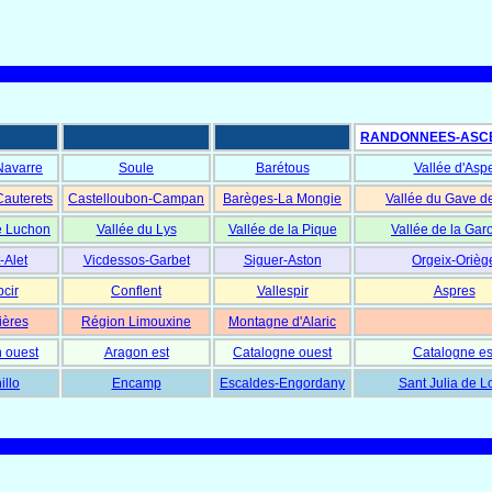
RANDONNEES-ASC
Navarre
Soule
Barétous
Vallée d'Asp
Cauterets
Castelloubon-Campan
Barèges-La Mongie
Vallée du Gave d
e Luchon
Vallée du Lys
Vallée de la Pique
Vallée de la Gar
-Alet
Vicdessos-Garbet
Siguer-Aston
Orgeix-Orièg
cir
Conflent
Vallespir
Aspres
ières
Région Limouxine
Montagne d'Alaric
 ouest
Aragon est
Catalogne ouest
Catalogne es
illo
Encamp
Escaldes-Engordany
Sant Julia de L