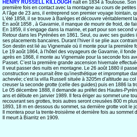
HENRY RUSSELL KILLOUGH
naît en 1834 à Toulouse. Son pè
première fois en contact avec la montagne au cours de petite
A l'âge de 23 ans, il entreprend son premier voyage lointain, 
L'été 1858, il se trouve à Barèges et découvre véritablement la 
En août 1858 , à Gavarnie, il manque de mourir de froid, de fai
En 1859, il s'engage dans la marine, et part pour son second vo
Retour dans les Pyrénées en 1861. Seul, ou avec ses guides il 
ses placements bancaires. Durant l'hiver il se plie aux contrai
Son destin est lié au Vignemale où il monte pour la première 
Le 19 août 1864, à l'hôtel des voyageurs de Gavarnie, il fon
après en 1868, il monte au Vignemale pour la seconde fois avec
Passet. C'est la première grande ascension hivernale effectu
Il veut passer des nuits en montagne. Le 26 août 1880 il passe
construction ne pourrait être qu'inesthétique et impromptue dans 
achevée; c'est la villa Russell située à 3205m d'altitude au col
creuser la seconde grotte (celle des guides) puis en 1886 la t
Le 05 décembre 1888, il demande au préfet des Hautes-Pyrénée
ans et débute en janvier 1989. Il fera ériger au sommet une tou
recouvrant ses grottes, trois autres seront creusées 800 m plu
1893, 18 m en dessous du sommet, sa dernière grotte voit le jou
Il montera pour la trente-troisième et dernière fois au sommet
Il meurt à Biarritz en 1909.