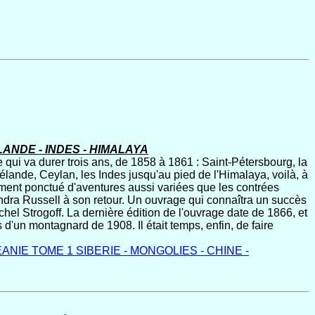
LANDE - INDES - HIMALAYA
qui va durer trois ans, de 1858 à 1861 : Saint-Pétersbourg, la
élande, Ceylan, les Indes jusqu'au pied de l'Himalaya, voilà, à
emment ponctué d'aventures aussi variées que les contrées
endra Russell à son retour. Un ouvrage qui connaîtra un succès
hel Strogoff. La dernière édition de l'ouvrage date de 1866, et
 d'un montagnard de 1908. Il était temps, enfin, de faire
ANIE TOME 1 SIBERIE - MONGOLIES - CHINE -