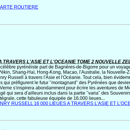
ARTE ROUTIERE
 A TRAVERS L'ASIE ET L'OCEANIE TOME 2 NOUVELLE ZE
 célèbre pyrénéiste part de Bagnères-de-Bigorre pour un voyage 
 Pékin, Shang-Haï, Hong-Kong, Macao, l'Australie, la Nouvelle-Z
enry Russell à travers l'Asie et l'Océanie. Tout cela, bien évid
ns qui préfigurent le futur "montagnard" des Pyrénées que devi
s Verne s'inspirera abondamment pour écrire les aventures de Mic
gé qui sera d'ailleurs inclus dans la partie "varia" des Souvenirs
tégrale, cette fabuleuse équipée de 16.000 lieues...
NRY RUSSELL 16 000 LIEUES A TRAVERS L'ASIE ET L'OCE