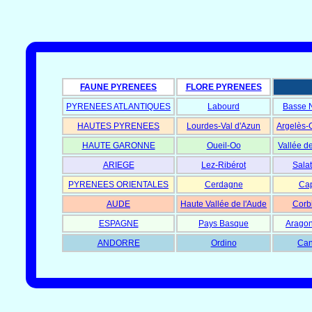
FAUNE PYRENEES
FLORE PYRENEES
PYRENEES ATLANTIQUES
Labourd
Basse 
HAUTES PYRENEES
Lourdes-Val d'Azun
Argelès-
HAUTE GARONNE
Oueil-Oo
Vallée d
ARIEGE
Lez-Ribérot
Salat
PYRENEES ORIENTALES
Cerdagne
Cap
AUDE
Haute Vallée de l'Aude
Corb
ESPAGNE
Pays Basque
Aragon
ANDORRE
Ordino
Can