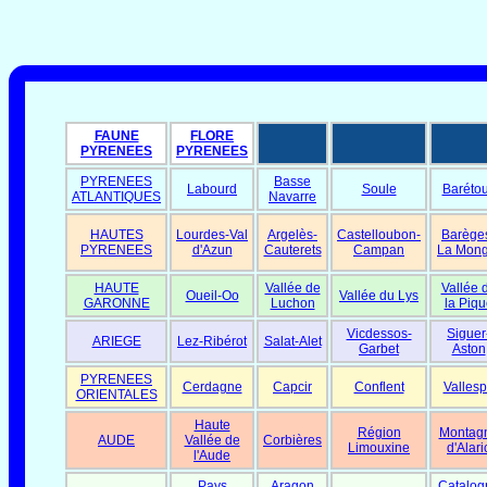
FAUNE
FLORE
PYRENEES
PYRENEES
PYRENEES
Basse
Labourd
Soule
Baréto
ATLANTIQUES
Navarre
HAUTES
Lourdes-Val
Argelès-
Castelloubon-
Barège
PYRENEES
d'Azun
Cauterets
Campan
La Mong
HAUTE
Vallée de
Vallée 
Oueil-Oo
Vallée du Lys
GARONNE
Luchon
la Piqu
Vicdessos-
Siguer
ARIEGE
Lez-Ribérot
Salat-Alet
Garbet
Aston
PYRENEES
Cerdagne
Capcir
Conflent
Vallesp
ORIENTALES
Haute
Région
Montag
AUDE
Vallée de
Corbières
Limouxine
d'Alari
l'Aude
Pays
Aragon
Catalog