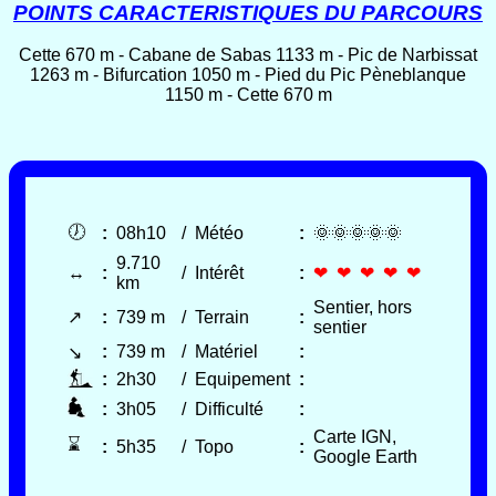
POINTS CARACTERISTIQUES DU PARCOURS
Cette 670 m - Cabane de Sabas 1133 m - Pic de Narbissat
1263 m - Bifurcation 1050 m - Pied du Pic Pèneblanque
1150 m - Cette 670 m
🕖
:
08h10
/
Météo
:
🌞🌞🌞🌞🌞
9.710
↔
:
/
Intérêt
:
❤ ❤ ❤ ❤ ❤
km
Sentier, hors
↗
:
739 m
/
Terrain
:
sentier
:
739 m
/
Matériel
:
↘
:
2h30
/
Equipement
:
:
3h05
/
Difficulté
:
Carte IGN,
⌛
:
5h35
/
Topo
:
Google Earth