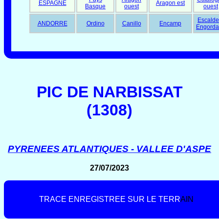
ESPAGNE
Aragon est
Basque
ouest
ouest
Escalde
ANDORRE
Ordino
Canillo
Encamp
Engorda
PIC DE NARBISSAT
(1308)
PYRENEES ATLANTIQUES - VALLEE D'ASPE
27/07/2023
T
R
A
C
E
E
N
R
E
G
I
S
T
R
E
E
S
U
R
L
E
T
E
R
R
A
I
N