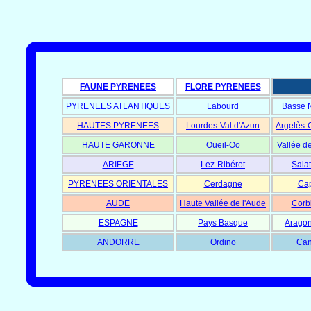
FAUNE PYRENEES
FLORE PYRENEES
PYRENEES ATLANTIQUES
Labourd
Basse 
HAUTES PYRENEES
Lourdes-Val d'Azun
Argelès-
HAUTE GARONNE
Oueil-Oo
Vallée d
ARIEGE
Lez-Ribérot
Salat
PYRENEES ORIENTALES
Cerdagne
Cap
AUDE
Haute Vallée de l'Aude
Corb
ESPAGNE
Pays Basque
Aragon
ANDORRE
Ordino
Can