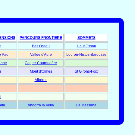
ENSIONS
PARCOURS FRONTIERE
SOMMETS
e
Bas Ossau
Haut Ossau
e Pau
Vallée d'Aure
Louron-Nistos-Barousse
onne
Cagire-Cournudère
e
Mont d'Olmes
St Girons-Foix
Albères
t
oria
Andorra la Vella
La Massana