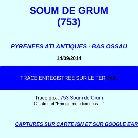
SOUM DE GRUM
(753)
PYRENEES ATLANTIQUES - BAS OSSAU
14/09/2014
T
R
A
C
E
E
N
R
E
G
I
S
T
R
E
E
S
U
R
L
E
T
E
R
R
A
I
N
Trace gpx :
753 Soum de Grum
Clic droit et "Enregistrer le lien sous ..."
CAPTURES SUR CARTE IGN ET SUR GOOGLE EA