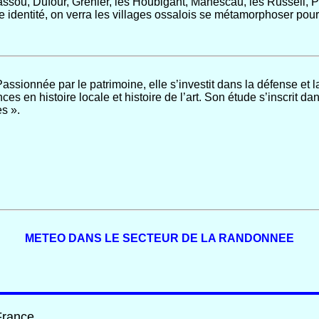
assou, Dufour, Grenier, les Houbigant, Manescau, les Russell, Pa
 identité, on verra les villages ossalois se métamorphoser pour 
 Passionnée par le patrimoine, elle s’investit dans la défense et 
es en histoire locale et histoire de l’art. Son étude s’inscrit d
es ».
METEO DANS LE SECTEUR DE LA RANDONNEE