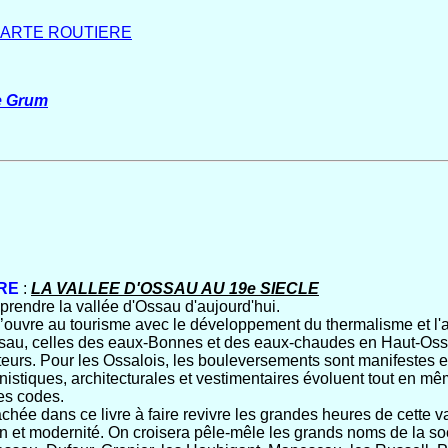
ARTE ROUTIERE
e Grum
RE
:
LA VALLEE D'OSSAU AU 19e SIECLE
prendre la vallée d'Ossau d'aujourd'hui.
s’ouvre au tourisme avec le développement du thermalisme et l'ar
sau, celles des eaux-Bonnes et des eaux-chaudes en Haut-Ossau
siteurs. Pour les Ossalois, les bouleversements sont manifestes et
stiques, architecturales et vestimentaires évoluent tout en mê
les codes.
chée dans ce livre à faire revivre les grandes heures de cette va
on et modernité. On croisera pêle-mêle les grands noms de la soc