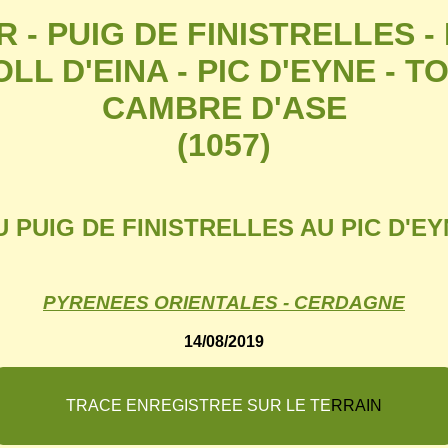
 - PUIG DE FINISTRELLES - 
LL D'EINA - PIC D'EYNE - T
CAMBRE D'ASE
(1057)
 PUIG DE FINISTRELLES AU PIC D'EYN
PYRENEES ORIENTALES - CERDAGNE
14/08/2019
T
R
A
C
E
E
N
R
E
G
I
S
T
R
E
E
S
U
R
L
E
T
E
R
R
A
I
N