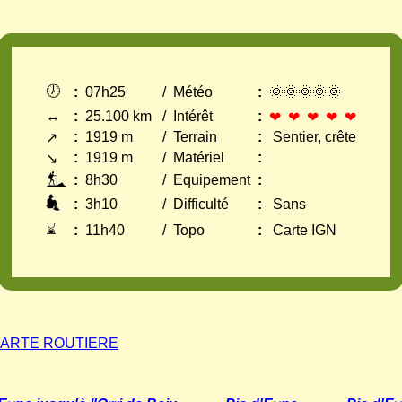
🕖
:
07h25
/
Météo
:
🌞🌞🌞🌞🌞
↔
:
25.100 km
/
Intérêt
:
❤ ❤ ❤ ❤ ❤
:
1919 m
/
Terrain
:
Sentier, crête
↗
:
1919 m
/
Matériel
:
↘
:
8h30
/
Equipement
:
:
3h10
/
Difficulté
:
Sans
⌛
:
11h40
/
Topo
:
Carte IGN
ARTE ROUTIERE