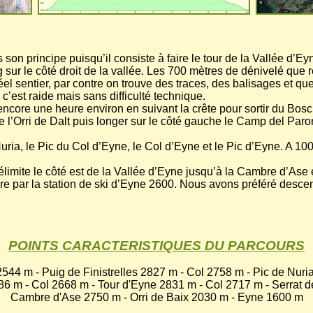
son principe puisqu’il consiste à faire le tour de la Vallée d’
g sur le côté droit de la vallée. Les 700 mètres de dénivelé que 
 réel sentier, par contre on trouve des traces, des balisages et qu
c’est raide mais sans difficulté technique.
 encore une heure environ en suivant la crête pour sortir du Bosc 
o de l’Orri de Dalt puis longer sur le côté gauche le Camp del Pa
Nuria, le Pic du Col d’Eyne, le Col d’Eyne et le Pic d’Eyne. A 10
délimite le côté est de la Vallée d’Eyne jusqu’à la Cambre d’Ase e
dre par la station de ski d’Eyne 2600. Nous avons préféré descen
POINTS CARACTERISTIQUES DU PARCOURS
 2544 m - Puig de Finistrelles 2827 m - Col 2758 m - Pic de Nuri
6 m - Col 2668 m - Tour d'Eyne 2831 m - Col 2717 m - Serrat d
Cambre d'Ase 2750 m - Orri de Baix 2030 m - Eyne 1600 m