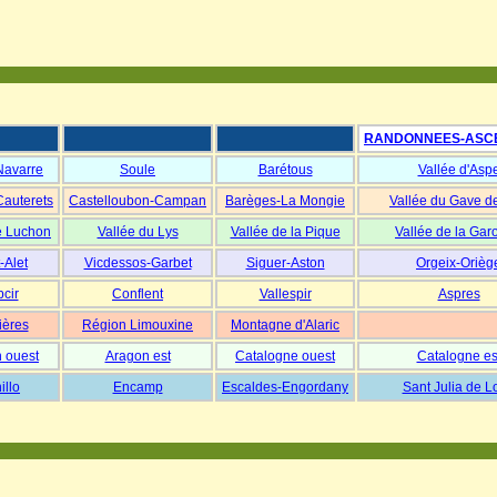
RANDONNEES-ASC
Navarre
Soule
Barétous
Vallée d'Asp
Cauterets
Castelloubon-Campan
Barèges-La Mongie
Vallée du Gave d
e Luchon
Vallée du Lys
Vallée de la Pique
Vallée de la Gar
-Alet
Vicdessos-Garbet
Siguer-Aston
Orgeix-Orièg
cir
Conflent
Vallespir
Aspres
ières
Région Limouxine
Montagne d'Alaric
 ouest
Aragon est
Catalogne ouest
Catalogne es
illo
Encamp
Escaldes-Engordany
Sant Julia de L