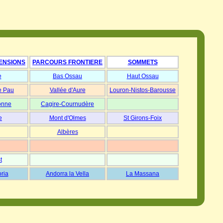
ENSIONS
PARCOURS FRONTIERE
SOMMETS
e
Bas Ossau
Haut Ossau
e Pau
Vallée d'Aure
Louron-Nistos-Barousse
onne
Cagire-Cournudère
e
Mont d'Olmes
St Girons-Foix
Albères
t
oria
Andorra la Vella
La Massana