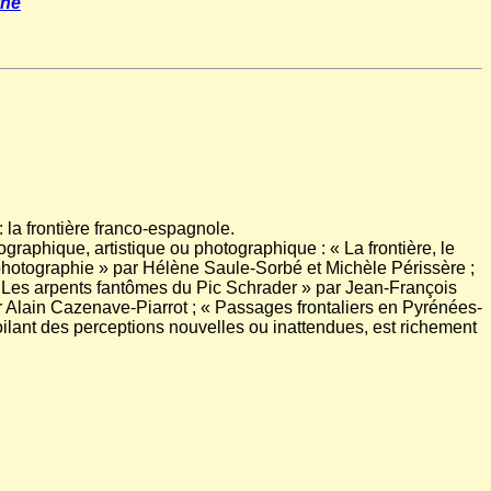
yne
la frontière franco-espagnole.
ographique, artistique ou photographique : « La frontière, le
photographie » par Hélène Saule-Sorbé et Michèle Périssère ;
« Les arpents fantômes du Pic Schrader » par Jean-François
ar Alain Cazenave-Piarrot ; « Passages frontaliers en Pyrénées-
oilant des perceptions nouvelles ou inattendues, est richement