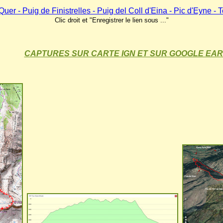
uer - Puig de Finistrelles - Puig del Coll d'Eina - Pic d'Eyne -
Clic droit et "Enregistrer le lien sous ..."
CAPTURES SUR CARTE IGN ET SUR GOOGLE EA