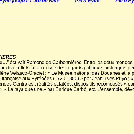
Eyne jusqu'à l'Orri de Baix
Pic d'Eyne
Pic d'E
TIERES
…” écrivait Ramond de Carbonnières. Entre les deux mondes : 
cts et effets, à la croisée des regards politique, historique, gé
élène Velasco-Graciet ; « Le Musée national des Douanes et la 
ire française aux Pyrénées (1720-1880) » par Jean-Yves Puyo ; 
rénées Centrales : réalités éclatées, dispositifs recomposés » p
t ; « La raya que une » par Enrique Carbó, etc. L’ensemble, dév