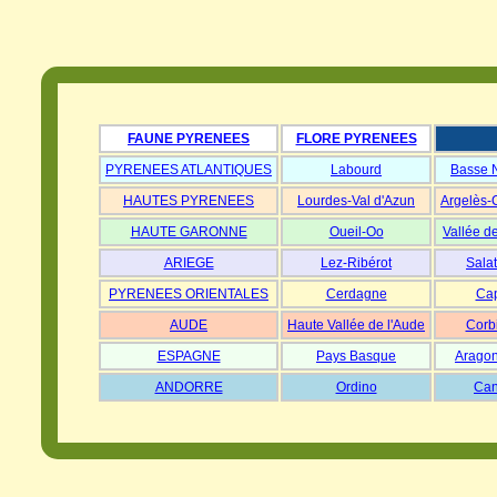
FAUNE PYRENEES
FLORE PYRENEES
PYRENEES ATLANTIQUES
Labourd
Basse 
HAUTES PYRENEES
Lourdes-Val d'Azun
Argelès-
HAUTE GARONNE
Oueil-Oo
Vallée d
ARIEGE
Lez-Ribérot
Salat
PYRENEES ORIENTALES
Cerdagne
Cap
AUDE
Haute Vallée de l'Aude
Corb
ESPAGNE
Pays Basque
Aragon
ANDORRE
Ordino
Can