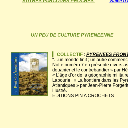
AUTRES PARCOURS PROCHES
Vallée d'
UN PEU DE CULTURE PYRENEENNE
COLLECTIF
:
PYRENEES FRON
“…un monde finit ; un autre commence
Notre numéro 7 en présente divers aspe
douanier et le contrebandier » par H
« L’âge d’or de la géographie milita
Labourie ; « La frontière dans les Py
Atlantiques » par Jean-Pierre Forgeri
illustré.
EDITIONS PIN A CROCHETS