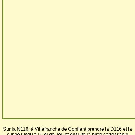
Sur la N116, à Villefranche de Conflent prendre la D116 et la
suivre jusqu'au Col de Jou et ensuite la piste carrossable