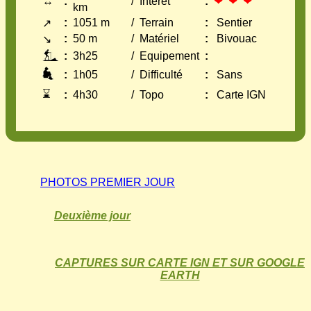
↔
:
/
Intérêt
:
❤ ❤ ❤
km
:
1051 m
/
Terrain
:
Sentier
↗
:
50 m
/
Matériel
:
Bivouac
↘
:
3h25
/
Equipement
:
:
1h05
/
Difficulté
:
Sans
⌛
:
4h30
/
Topo
:
Carte IGN
PHOTOS PREMIER JOUR
Deuxième jour
CAPTURES SUR CARTE IGN ET SUR GOOGLE
EARTH