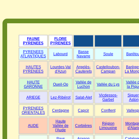
FAUNE
FLORE
PYRENEES
PYRENEES
PYRENEES
Basse
Labourd
Soule
Baréto
ATLANTIQUES
Navarre
HAUTES
Lourdes-Val
Argelès-
Castelloubon-
Barège
PYRENEES
d'Azun
Cauterets
Campan
La Mong
HAUTE
Vallée de
Vallée 
Oueil-Oo
Vallée du Lys
GARONNE
Luchon
la Piqu
Vicdessos-
Siguer
ARIEGE
Lez-Ribérot
Salat-Alet
Garbet
Aston
PYRENEES
Cerdagne
Capcir
Conflent
Vallesp
ORIENTALES
Haute
Région
Montag
AUDE
Vallée de
Corbières
Limouxine
d'Alari
l'Aude
Pays
Aragon
Catalog