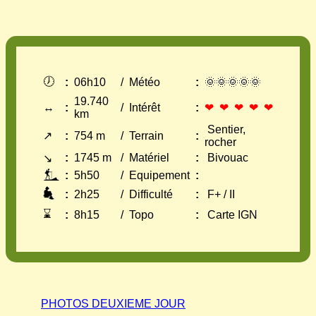
🕖
:
06h10
/
Météo
:
🌞🌞🌞🌞🌞
19.740
↔
:
/
Intérêt
:
❤ ❤ ❤ ❤ ❤
km
Sentier,
↗
:
754 m
/
Terrain
:
rocher
:
1745 m
/
Matériel
:
Bivouac
↘
:
5h50
/
Equipement
:
:
2h25
/
Difficulté
:
F+ / II
⌛
:
8h15
/
Topo
:
Carte IGN
PHOTOS DEUXIEME JOUR