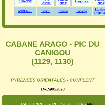
ESPAGNE
Aragon est
Basque
ouest
ouest
Escalde
ANDORRE
Ordino
Canillo
Encamp
Engorda
CABANE ARAGO - PIC DU
CANIGOU
(1129, 1130)
PYRENEES ORIENTALES - CONFLENT
14-15/08/2020
T
R
A
C
E
E
N
R
E
G
I
S
T
R
E
E
S
U
R
L
E
T
E
R
R
A
I
N