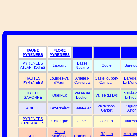
FAUNE
FLORE
PYRENEES
PYRENEES
PYRENEES
Basse
Labourd
Soule
Baréto
ATLANTIQUES
Navarre
HAUTES
Lourdes-Val
Argelès-
Castelloubon-
Barège
PYRENEES
d'Azun
Cauterets
Campan
La Mong
HAUTE
Vallée de
Vallée 
Oueil-Oo
Vallée du Lys
GARONNE
Luchon
la Piqu
Vicdessos-
Siguer
ARIEGE
Lez-Ribérot
Salat-Alet
Garbet
Aston
PYRENEES
Cerdagne
Capcir
Conflent
Vallesp
ORIENTALES
Haute
Région
Montag
AUDE
Vallée de
Corbières