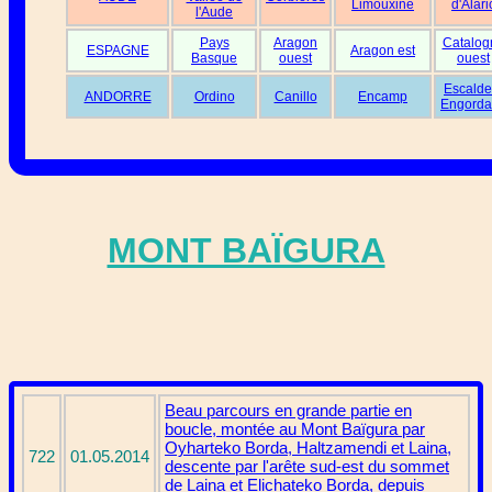
Limouxine
d'Alari
l'Aude
Pays
Aragon
Catalog
ESPAGNE
Aragon est
Basque
ouest
ouest
Escalde
ANDORRE
Ordino
Canillo
Encamp
Engorda
MONT BAÏGURA
Beau parcours en grande partie en
boucle, montée au Mont Baïgura par
Oyharteko Borda, Haltzamendi et Laina,
722
01.05.2014
descente par l'arête sud-est du sommet
de Laina et Elichateko Borda, depuis