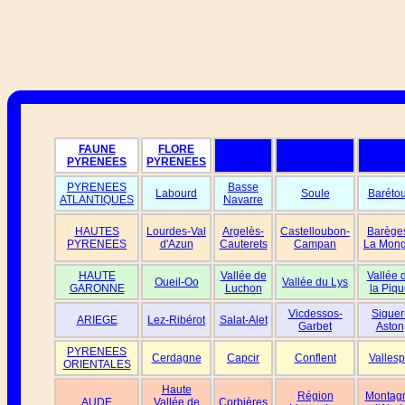
FAUNE
FLORE
PYRENEES
PYRENEES
PYRENEES
Basse
Labourd
Soule
Baréto
ATLANTIQUES
Navarre
HAUTES
Lourdes-Val
Argelès-
Castelloubon-
Barège
PYRENEES
d'Azun
Cauterets
Campan
La Mong
HAUTE
Vallée de
Vallée 
Oueil-Oo
Vallée du Lys
GARONNE
Luchon
la Piqu
Vicdessos-
Siguer
ARIEGE
Lez-Ribérot
Salat-Alet
Garbet
Aston
PYRENEES
Cerdagne
Capcir
Conflent
Vallesp
ORIENTALES
Haute
Région
Montag
AUDE
Vallée de
Corbières