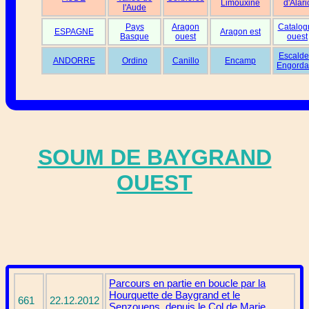
Limouxine
d'Alari
l'Aude
Pays
Aragon
Catalog
ESPAGNE
Aragon est
Basque
ouest
ouest
Escalde
ANDORRE
Ordino
Canillo
Encamp
Engorda
SOUM DE BAYGRAND
OUEST
Parcours en partie en boucle par la
Hourquette de Baygrand et le
661
22.12.2012
Senzouens, depuis le Col de Marie