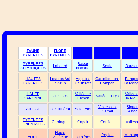
FAUNE
FLORE
PYRENEES
PYRENEES
PYRENEES
Basse
Labourd
Soule
Baréto
ATLANTIQUES
Navarre
HAUTES
Lourdes-Val
Argelès-
Castelloubon-
Barège
PYRENEES
d'Azun
Cauterets
Campan
La Mong
HAUTE
Vallée de
Vallée 
Oueil-Oo
Vallée du Lys
GARONNE
Luchon
la Piqu
Vicdessos-
Siguer
ARIEGE
Lez-Ribérot
Salat-Alet
Garbet
Aston
PYRENEES
Cerdagne
Capcir
Conflent
Vallesp
ORIENTALES
Haute
Région
Montag
AUDE
Vallée de
Corbières