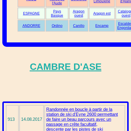
Limouxine
d'Alari
l'Aude
Pays
Aragon
Catalog
ESPAGNE
Aragon est
Basque
ouest
ouest
Escalde
ANDORRE
Ordino
Canillo
Encamp
Engorda
CAMBRE D'ASE
Randonnée en boucle à partir de la
station de ski d'Eyne 2600 permettant
913
14.08.2017
de faire un beau parcours avec un
passage en crête facultatif,
descente par les pistes de ski