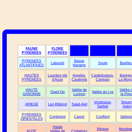
FAUNE
FLORE
PYRENEES
PYRENEES
PYRENEES
Basse
Labourd
Soule
Baréto
ATLANTIQUES
Navarre
HAUTES
Lourdes-Val
Argelès-
Castelloubon-
Barège
PYRENEES
d'Azun
Cauterets
Campan
La Mong
HAUTE
Vallée de
Vallée 
Oueil-Oo
Vallée du Lys
GARONNE
Luchon
la Piqu
Vicdessos-
Siguer
ARIEGE
Lez-Ribérot
Salat-Alet
Garbet
Aston
PYRENEES
Cerdagne
Capcir
Conflent
Vallesp
ORIENTALES
Haute
Région
Montag
AUDE
Vallée de
Corbières