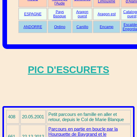
Limouxine
d'Alari
l'Aude
Pays
Aragon
Catalog
ESPAGNE
Aragon est
Basque
ouest
ouest
Escalde
ANDORRE
Ordino
Canillo
Encamp
Engorda
PIC D'ESCURETS
Petit parcours en famille en aller et
408
20.05.2001
retour, depuis le Col de Marie Blanque
Parcours en partie en boucle par la
Hourquette de Baygrand et le
661
22.12.2012