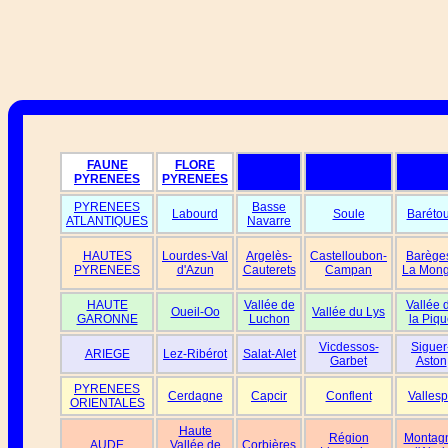
FAUNE
FLORE
PYRENEES
PYRENEES
PYRENEES
Basse
Labourd
Soule
Baréto
ATLANTIQUES
Navarre
HAUTES
Lourdes-Val
Argelès-
Castelloubon-
Barège
PYRENEES
d'Azun
Cauterets
Campan
La Mong
HAUTE
Vallée de
Vallée 
Oueil-Oo
Vallée du Lys
GARONNE
Luchon
la Piqu
Vicdessos-
Siguer
ARIEGE
Lez-Ribérot
Salat-Alet
Garbet
Aston
PYRENEES
Cerdagne
Capcir
Conflent
Vallesp
ORIENTALES
Haute
Région
Montag
AUDE
Vallée de
Corbières