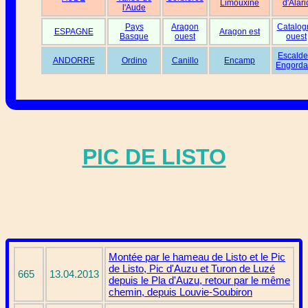
Limouxine
d'Alari
l'Aude
Pays
Aragon
Catalog
ESPAGNE
Aragon est
Basque
ouest
ouest
Escalde
ANDORRE
Ordino
Canillo
Encamp
Engorda
PIC DE LISTO
Montée par le hameau de Listo et le Pic
de Listo, Pic d'Auzu et Turon de Luzé
665
13.04.2013
depuis le Pla d'Auzu, retour par le même
chemin, depuis Louvie-Soubiron