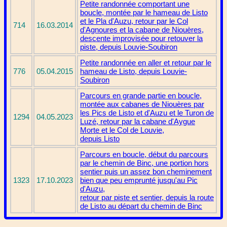
Petite randonnée comportant une
boucle, montée par le hameau de Listo
et le Pla d'Auzu, retour par le Col
714
16.03.2014
d'Agnoures et la cabane de Niouères,
descente improvisée pour retouver la
piste, depuis Louvie-Soubiron
Petite randonnée en aller et retour par le
776
05.04.2015
hameau de Listo, depuis Louvie-
Soubiron
Parcours en grande partie en boucle,
montée aux cabanes de Niouères par
les Pics de Listo et d'Auzu et le Turon de
1294
04.05.2023
Luzé, retour par la cabane d'Aygue
Morte et le Col de Louvie,
depuis Listo
Parcours en boucle, début du parcours
par le chemin de Binc, une portion hors
sentier puis un assez bon cheminement
1323
17.10.2023
bien que peu emprunté jusqu'au Pic
d'Auzu,
retour par piste et sentier, depuis la route
de Listo au départ du chemin de Binc