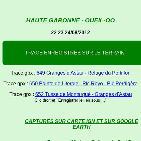
HAUTE GARONNE - OUEIL-OO
22.23.24/08/2012
T
R
A
C
E
E
N
R
E
G
I
S
T
R
E
E
S
U
R
L
E
T
E
R
R
A
I
N
Trace gpx :
649 Granges d'Astau - Refuge du Portillon
Trace gpx :
650 Pointe de Literole - Pic Royo - Pic Perdigère
Trace gpx :
652 Tusse de Montarqué - Granges d'Astau
Clic droit et "Enregistrer le lien sous ..."
CAPTURES SUR CARTE IGN ET SUR GOOGLE
EARTH