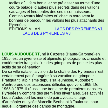
faciles où il fera bon aller se prélasser au terme d’une
courte balade, d’autres plus secrets dans des vallons
sauvages et fréquentés des seuls connaisseurs.
Cent nouveaux itinéraires où chacun retrouvera le
bonheur de parcourir les vallons les plus attachants des
Pyrénées.
EDITIONS MILAN
LACS DES PYRENEES V1
LACS DES PYRENEES V3
LOUIS AUDOUBERT
, né à Cazères (Haute-Garonne) en
1935, est un pyrénéiste et alpiniste, photographe, cinéaste et
conférencier français, l'un des grimpeurs de pointe les plus
actifs de sa génération.
De sa ville natale, la vision de la chaîne des Pyrénées n'est
certainement pas étrangère à sa vocation de grimpeur.
Pratiquant l'alpinisme depuis sa jeunesse, Audoubert
n'entreprend des ascensions difficiles que vers 1968. De
1968 à 1975, il réussit une trentaine de premières dans les
Pyrénées y compris des premières hivernales. Ses activités,
Louis Audoubert les mène de pair avec sa charge
d’aumônier du lycée Marcelin Berthelot à Toulouse, pour
lequel il organise des camps de montagne.