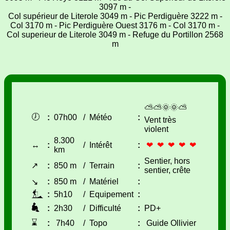
3097 m -
Col supérieur de Literole 3049 m - Pic Perdiguère 3222 m -
Col 3170 m - Pic Perdiguère Ouest 3176 m - Col 3170 m -
Col superieur de Literole 3049 m - Refuge du Portillon 2568
m
⛅⛅🌞🌞⛅
🕖
:
07h00
/
Météo
:
Vent très
violent
8.300
↔
:
/
Intérêt
:
❤ ❤ ❤ ❤ ❤
km
Sentier, hors
↗
:
850 m
/
Terrain
:
sentier, crête
:
850 m
/
Matériel
:
↘
:
5h10
/
Equipement
:
:
2h30
/
Difficulté
:
PD+
⌛
:
7h40
/
Topo
:
Guide Ollivier