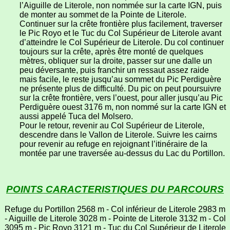
l’Aiguille de Literole, non nommée sur la carte IGN, puis
de monter au sommet de la Pointe de Literole.
Continuer sur la crête frontière plus facilement, traverser
le Pic Royo et le Tuc du Col Supérieur de Literole avant
d’atteindre le Col Supérieur de Literole. Du col continuer
toujours sur la crête, après être monté de quelques
mètres, obliquer sur la droite, passer sur une dalle un
peu déversante, puis franchir un ressaut assez raide
mais facile, le reste jusqu’au sommet du Pic Perdiguère
ne présente plus de difficulté. Du pic on peut poursuivre
sur la crête frontière, vers l’ouest, pour aller jusqu’au Pic
Perdiguère ouest 3176 m, non nommé sur la carte IGN et
aussi appelé Tuca del Molsero.
Pour le retour, revenir au Col Supérieur de Literole,
descendre dans le Vallon de Literole. Suivre les cairns
pour revenir au refuge en rejoignant l’itinéraire de la
montée par une traversée au-dessus du Lac du Portillon.
POINTS CARACTERISTIQUES DU PARCOURS
Refuge du Portillon 2568 m - Col inférieur de Literole 2983 m
- Aiguille de Literole 3028 m - Pointe de Literole 3132 m - Col
3095 m - Pic Royo 3121 m - Tuc du Col Supérieur de Literole