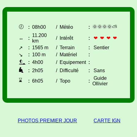
🕖
🌞🌞🌞🌞⛅
:
08h00
/
Météo
:
11.200
↔
:
/
Intérêt
:
❤ ❤ ❤ ❤
km
:
1565 m
/
Terrain
:
Sentier
↗
:
100 m
/
Matériel
:
↘
:
4h00
/
Equipement
:
:
2h05
/
Difficulté
:
Sans
Guide
⌛
:
6h05
/
Topo
:
Ollivier
PHOTOS PREMIER JOUR
CARTE IGN