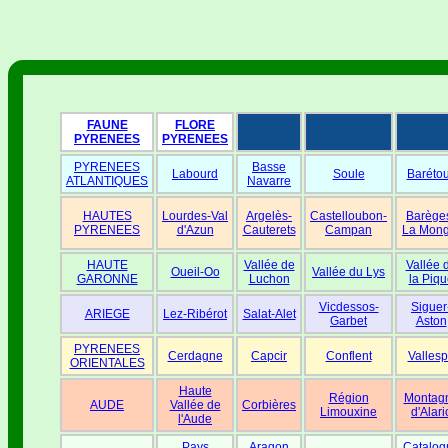
FAUNE
FLORE
PYRENEES
PYRENEES
PYRENEES
Basse
Labourd
Soule
Baréto
ATLANTIQUES
Navarre
HAUTES
Lourdes-Val
Argelès-
Castelloubon-
Barège
PYRENEES
d'Azun
Cauterets
Campan
La Mong
HAUTE
Vallée de
Vallée 
Oueil-Oo
Vallée du Lys
GARONNE
Luchon
la Piqu
Vicdessos-
Siguer
ARIEGE
Lez-Ribérot
Salat-Alet
Garbet
Aston
PYRENEES
Cerdagne
Capcir
Conflent
Vallesp
ORIENTALES
Haute
Région
Montag
AUDE
Vallée de
Corbières
Limouxine
d'Alari
l'Aude
Pays
Aragon
Catalog