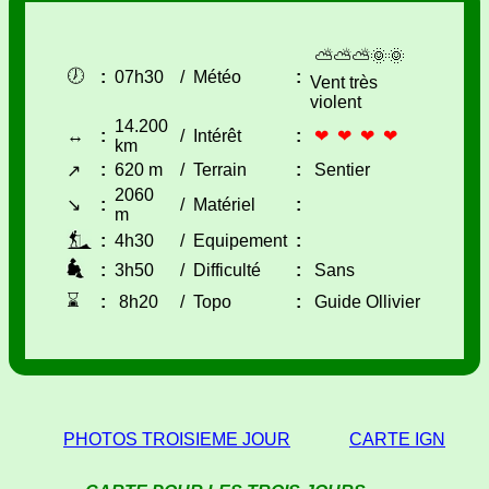
⛅⛅⛅🌞🌞
🕖
:
07h30
/
Météo
:
Vent très
violent
14.200
↔
:
/
Intérêt
:
❤ ❤ ❤ ❤
km
:
620 m
/
Terrain
:
Sentier
↗
2060
↘
:
/
Matériel
:
m
:
4h30
/
Equipement
:
:
3h50
/
Difficulté
:
Sans
⌛
:
8h20
/
Topo
:
Guide Ollivier
PHOTOS TROISIEME JOUR
CARTE IGN