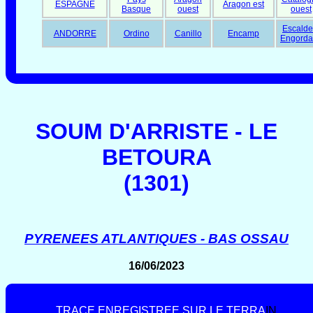
ESPAGNE
Aragon est
Basque
ouest
ouest
Escalde
ANDORRE
Ordino
Canillo
Encamp
Engorda
SOUM D'ARRISTE - LE
BETOURA
(1301)
PYRENEES ATLANTIQUES - BAS OSSAU
16/06/2023
T
R
A
C
E
E
N
R
E
G
I
S
T
R
E
E
S
U
R
L
E
T
E
R
R
A
I
N