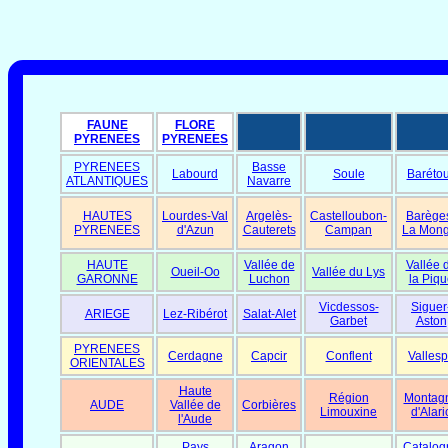
FAUNE
FLORE
PYRENEES
PYRENEES
PYRENEES
Basse
Labourd
Soule
Baréto
ATLANTIQUES
Navarre
HAUTES
Lourdes-Val
Argelès-
Castelloubon-
Barège
PYRENEES
d'Azun
Cauterets
Campan
La Mong
HAUTE
Vallée de
Vallée 
Oueil-Oo
Vallée du Lys
GARONNE
Luchon
la Piqu
Vicdessos-
Siguer
ARIEGE
Lez-Ribérot
Salat-Alet
Garbet
Aston
PYRENEES
Cerdagne
Capcir
Conflent
Vallesp
ORIENTALES
Haute
Région
Montag
AUDE
Vallée de
Corbières
Limouxine
d'Alari
l'Aude
Pays
Aragon
Catalog