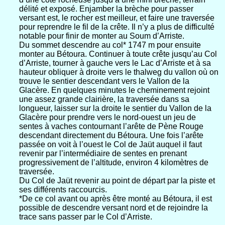
délité et exposé. Enjamber la brèche pour passer
versant est, le rocher est meilleur, et faire une traversée
pour reprendre le fil de la crête. Il n’y a plus de difficulté
notable pour finir de monter au Soum d’Arriste.
Du sommet descendre au col* 1747 m pour ensuite
monter au Bétoura. Continuer à toute crête jusqu’au Col
d’Arriste, tourner à gauche vers le Lac d’Arriste et à sa
hauteur obliquer à droite vers le thalweg du vallon où on
trouve le sentier descendant vers le Vallon de la
Glacère. En quelques minutes le cheminement rejoint
une assez grande clairière, la traversée dans sa
longueur, laisser sur la droite le sentier du Vallon de la
Glacère pour prendre vers le nord-ouest un jeu de
sentes à vaches contournant l’arête de Pène Rouge
descendant directement du Bétoura. Une fois l’arête
passée on voit à l’ouest le Col de Jaüt auquel il faut
revenir par l’intermédiaire de sentes en prenant
progressivement de l’altitude, environ 4 kilomètres de
traversée.
Du Col de Jaüt revenir au point de départ par la piste et
ses différents raccourcis.
*De ce col avant ou après être monté au Bétoura, il est
possible de descendre versant nord et de rejoindre la
trace sans passer par le Col d’Arriste.