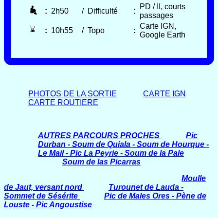
PD / II, courts
:
2h50
/
Difficulté
:
passages
Carte IGN,
⌛
:
10h55
/
Topo
:
Google Earth
PHOTOS DE LA SORTIE
CARTE IGN
CARTE ROUTIERE
AUTRES PARCOURS PROCHES
Pic
Durban - Soum de Quiala - Soum de Hourque -
Le Mail - Pic La Peyrie - Soum de la Pale
Soum de las Picarras
Moulle
de Jaut, versant nord
Turounet de Lauda -
Sommet de Sésérite
Pic de Males Ores - Pène de
Louste - Pic Angoustise