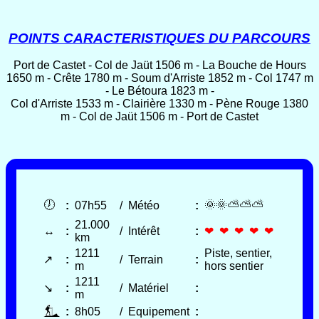
POINTS CARACTERISTIQUES DU PARCOURS
Port de Castet - Col de Jaüt 1506 m - La Bouche de Hours
1650 m - Crête 1780 m - Soum d'Arriste 1852 m - Col 1747 m
- Le Bétoura 1823 m -
Col d'Arriste 1533 m - Clairière 1330 m - Pène Rouge 1380
m - Col de Jaüt 1506 m - Port de Castet
🕖
🌞🌞⛅⛅⛅
:
07h55
/
Météo
:
21.000
↔
:
/
Intérêt
:
❤ ❤ ❤ ❤ ❤
km
1211
Piste, sentier,
↗
:
/
Terrain
:
m
hors sentier
1211
↘
:
/
Matériel
:
m
:
8h05
/
Equipement
: