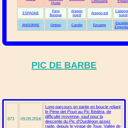
Limouxine
d'Alari
l'Aude
Pays
Aragon
Catalog
ESPAGNE
Aragon est
Basque
ouest
ouest
Escalde
ANDORRE
Ordino
Canillo
Encamp
Engorda
PIC DE BARBE
Long parcours en partie en boucle reliant
le Pène det Pouri au Pic Bédéra, de
difficulté moyenne, sauf pour la
873
09.09.2016
descente du Pic d'Ourdégon assez
raide, depuis le virage de Toue, Vallée de