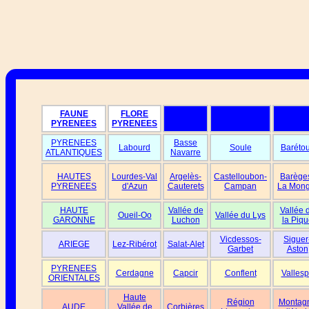
FAUNE
FLORE
PYRENEES
PYRENEES
PYRENEES
Basse
Labourd
Soule
Baréto
ATLANTIQUES
Navarre
HAUTES
Lourdes-Val
Argelès-
Castelloubon-
Barège
PYRENEES
d'Azun
Cauterets
Campan
La Mong
HAUTE
Vallée de
Vallée 
Oueil-Oo
Vallée du Lys
GARONNE
Luchon
la Piqu
Vicdessos-
Siguer
ARIEGE
Lez-Ribérot
Salat-Alet
Garbet
Aston
PYRENEES
Cerdagne
Capcir
Conflent
Vallesp
ORIENTALES
Haute
Région
Montag
AUDE
Vallée de
Corbières